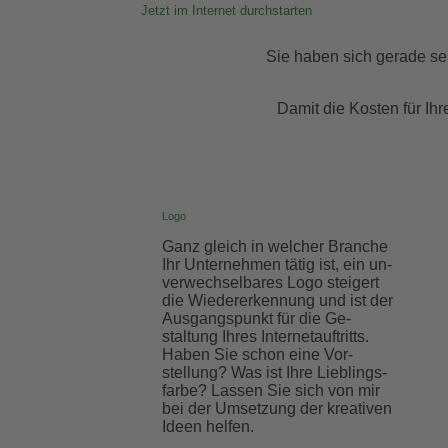
Jetzt im Internet durchstarten
Sie haben sich gerade sel
Damit die Kosten für Ihre
Logo
Ganz gleich in welcher Branche
Ihr Unter­nehmen tätig ist, ein un­
ver­wechsel­bares Logo steigert
die Wieder­erkennung und ist der
Ausgangs­punkt für die Ge­
staltung Ihres Internet­auftritts.
Haben Sie schon eine Vor­
stellung? Was ist Ihre Lieblings­
farbe? Lassen Sie sich von mir
bei der Umsetzung der kreativen
Ideen helfen.