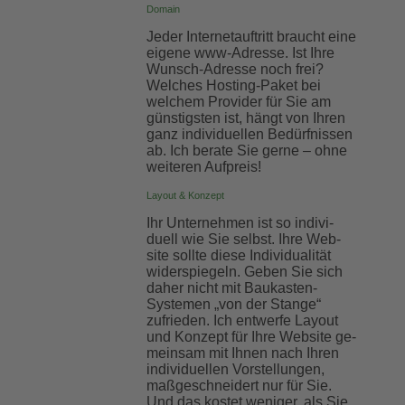
Domain
Jeder Internet­auftritt braucht eine
eigene www-Adresse. Ist Ihre
Wunsch-Adresse noch frei?
Welches Hosting-Paket bei
welchem Provider für Sie am
günstigsten ist, hängt von Ihren
ganz indi­vi­duellen Be­dürf­nissen
ab. Ich berate Sie gerne – ohne
weiteren Aufpreis!
Layout & Konzept
Ihr Unter­nehmen ist so indi­vi­
duell wie Sie selbst. Ihre Web­
site sollte diese Indi­vi­duali­tät
wider­spiegeln. Geben Sie sich
daher nicht mit Bau­kasten-
Systemen „von der Stange“
zufrieden. Ich entwerfe Lay­out
und Kon­zept für Ihre Web­site ge­
mein­sam mit Ihnen nach Ihren
indi­vi­duellen Vor­stellungen,
maß­geschneidert nur für Sie.
Und das kostet weniger, als Sie