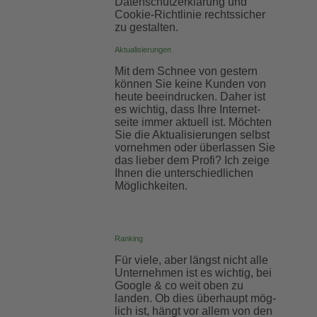
Datenschutzerklärung und
Cookie-Richtlinie rechtssicher
zu gestalten.
Aktualisierungen
Mit dem Schnee von gestern
können Sie keine Kunden von
heute be­ein­drucken. Daher ist
es wichtig, dass Ihre Internet­
seite immer aktuell ist. Möchten
Sie die Aktuali­sierungen selbst
vor­nehmen oder über­lassen Sie
das lieber dem Profi? Ich zeige
Ihnen die unter­schiedlichen
Möglich­keiten.
Ranking
Für viele, aber längst nicht alle
Unter­nehmen ist es wichtig, bei
Google & co weit oben zu
landen. Ob dies über­haupt mög­
lich ist, hängt vor allem von den