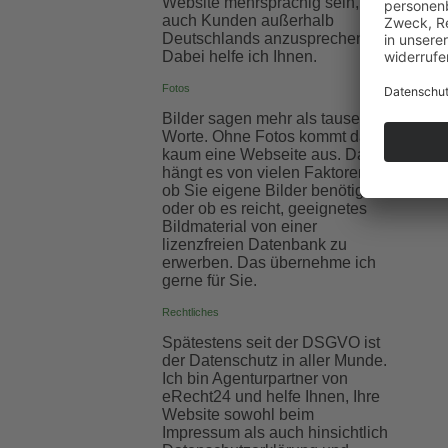
Web­site mehr­sprachig sein, um
auch Kunden außer­halb
Deutsch­lands an­zu­sprechen.
Dabei helfe ich Ihnen.
Fotos
Bilder sagen mehr als tausend
Worte. Ohne Fotos kommt daher
kaum eine Webseite aus. Dabei
hängt es von vielen Faktoren ab,
ob Sie eigene Bilder benötigen,
oder ob es reicht, geeignetes
Bildmaterial von einer
lizenzfreien Datenbank zu
erwerben. Das übernehme ich
gerne für Sie.
Rechtliches
Spätestens seit der DSGVO ist
der Datenschutz in aller Munde.
Ich bin Agenturpartner von
eRecht24 und helfe Ihnen, Ihre
Website sowohl beim
Impressum als auch hinsichtlich