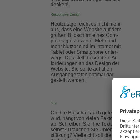
denken!
Responsive Design
Heut­zutage reicht es nicht mehr
aus, dass eine Web­site auf dem
großen Bild­schirm eines Com­
puters gut aus­sieht. Mehr und
mehr Nutzer sind im Internet mit
Tablet oder Smart­phone unter­
wegs. Das stellt besondere An­
forde­rungen an das Design der
Web­site. Sie sollte auf allen
Ausgabe­geräten opti­mal dar­
gestellt werden.
Text
Ob Ihre Bot­schaft auch ge­lesen
wird, hängt von vielen Fak­toren
ab. Schreiben Sie Ihre Texte
selbst? Brauchen Sie Unter­
stützung? Viel­leicht soll die