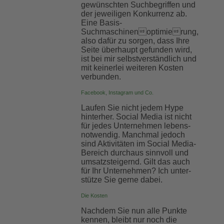
ge­wünschten Such­begriffen und
der je­weiligen Kon­kurrenz ab.
Eine Basis-
Suchmaschinen­optimierung,
also dafür zu sorgen, dass Ihre
Seite über­haupt ge­funden wird,
ist bei mir selbst­verständ­lich und
mit keiner­lei wei­teren Kosten
ver­bunden.
Facebook, Instagram und Co.
Laufen Sie nicht jedem Hype
hinterher. Social Media ist nicht
für jedes Unter­nehmen lebens­
notwendig. Manch­mal jedoch
sind Aktivi­täten im Social Media-
Bereich durch­aus sinn­voll und
umsatz­steigernd. Gilt das auch
für Ihr Unter­nehmen? Ich unter­
stütze Sie gerne dabei.
Die Kosten
Nachdem Sie nun alle Punkte
kennen, bleibt nur noch die