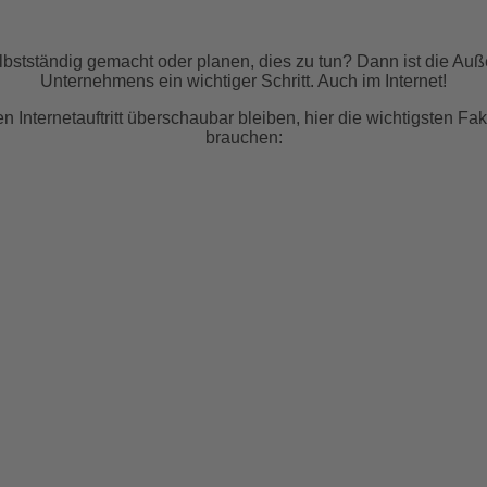
bst­ständig gemacht oder planen, dies zu tun? Dann ist die Auß
Unter­nehmens ein wich­tiger Schritt. Auch im Internet!
n Internet­auftritt über­schaubar bleiben, hier die wich­tigsten Fa
brauchen: