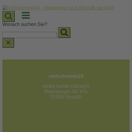
Skip
to
Menu
content
Wonach suchen Sie?
netSchmiede24
Astrid Nolde-Gallasch
Beienburger Str. 47a
51503 Rösrath
02205 / 90 53 181
info@netschmiede24.de
Kontakt