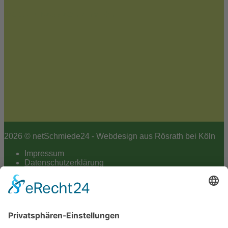
Jetzt zum Newsletter anmelden
2026 © netSchmiede24 - Webdesign aus Rösrath bei Köln
Impressum
Datenschutzerklärung
Hey AI
Cookie-Einstellungen
Scroll
to
top