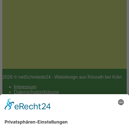
Jetzt zum Newsletter anmelden
2026 © netSchmiede24 - Webdesign aus Rösrath bei Köln
Impressum
Datenschutzerklärung
Hey AI
Cookie-Einstellungen
Scroll
to
top