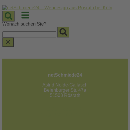
Skip
to
Menu
content
Wonach suchen Sie?
netSchmiede24
Astrid Nolde-Gallasch
Beienburger Str. 47a
51503 Rösrath
02205 / 90 53 181
info@netschmiede24.de
Kontakt