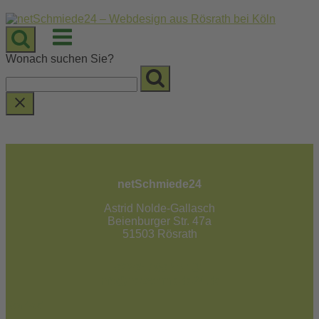
Skip
to
Menu
content
Wonach suchen Sie?
netSchmiede24
Astrid Nolde-Gallasch
Beienburger Str. 47a
51503 Rösrath
02205 / 90 53 181
info@netschmiede24.de
Kontakt