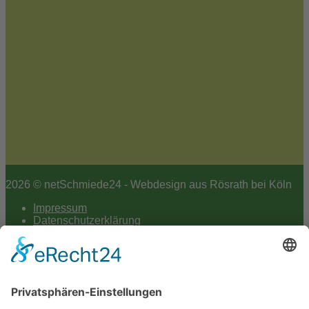
Jetzt zum Newsletter anmelden
2026 © netSchmiede24 - Webdesign aus Rösrath bei Köln
Impressum
Datenschutzerklärung
Hey AI
Cookie-Einstellungen
Scroll
to
top