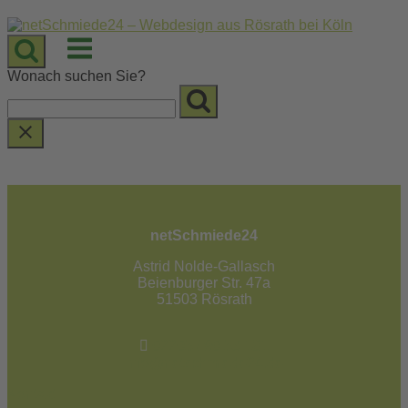
Skip
to
Menu
content
Wonach suchen Sie?
netSchmiede24
Astrid Nolde-Gallasch
Beienburger Str. 47a
51503 Rösrath
02205 / 90 53 181
info@netschmiede24.de
Kontakt