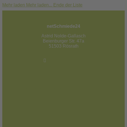
Mehr laden
Mehr laden...
Ende der Liste
netSchmiede24
Astrid Nolde-Gallasch
Beienburger Str. 47a
51503 Rösrath
02205 / 90 53 181
info@netschmiede24.de
Kontakt
Jetzt zum Newsletter anmelden