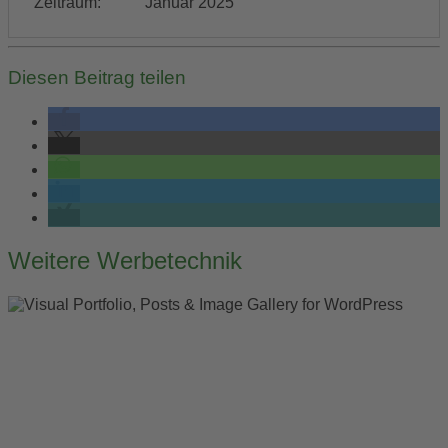
Zeitraum:
Januar 2025
Diesen Beitrag teilen
Post
Weitere Werbetechnik
navigation