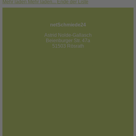
Mehr laden
Mehr laden...
Ende der Liste
netSchmiede24
Astrid Nolde-Gallasch
Beienburger Str. 47a
51503 Rösrath
02205 / 90 53 181
info@netschmiede24.de
Kontakt
Jetzt zum Newsletter anmelden