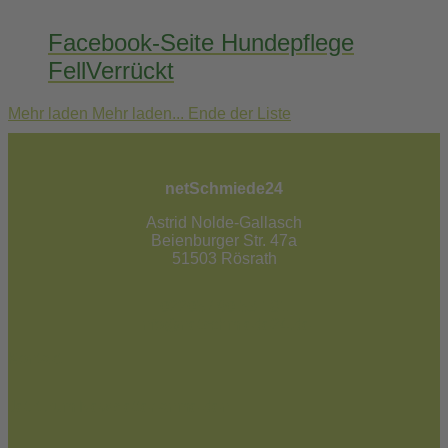
Facebook-Seite Hundepflege
FellVerrückt
Mehr laden
Mehr laden...
Ende der Liste
netSchmiede24
Astrid Nolde-Gallasch
Beienburger Str. 47a
51503 Rösrath
02205 / 90 53 181
info@netschmiede24.de
Kontakt
Jetzt zum Newsletter anmelden