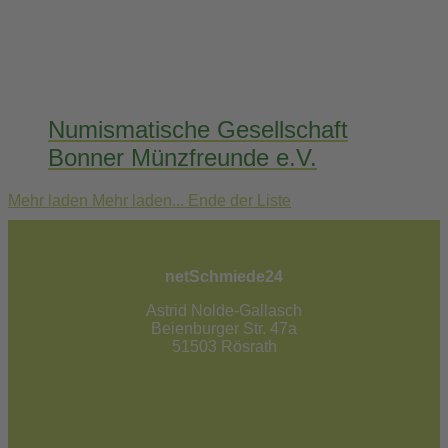
Numismatische Gesellschaft
Bonner Münzfreunde e.V.
Mehr laden
Mehr laden...
Ende der Liste
netSchmiede24
Astrid Nolde-Gallasch
Beienburger Str. 47a
51503 Rösrath
02205 / 90 53 181
info@netschmiede24.de
Kontakt