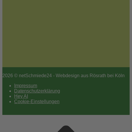
Jetzt zum Newsletter anmelden
2026 © netSchmiede24 - Webdesign aus Rösrath bei Köln
Impressum
Datenschutzerklärung
Hey AI
Cookie-Einstellungen
Scroll
to
top