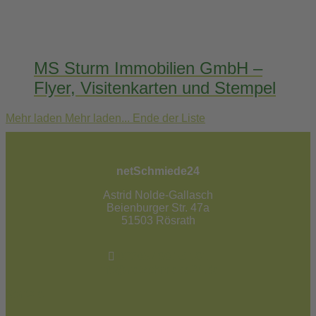
MS Sturm Immobilien GmbH –
Flyer, Visitenkarten und Stempel
Mehr laden
Mehr laden...
Ende der Liste
netSchmiede24
Astrid Nolde-Gallasch
Beienburger Str. 47a
51503 Rösrath
02205 / 90 53 181
info@netschmiede24.de
Kontakt