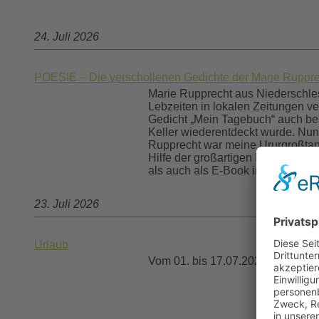
24. Juli 2026
POESIE – Die verschollenen Gedichte der Marie Ruppre
Marie Rupprecht aus Niederschlesi
Lebzeiten in lokalen Zeitungen ver
Gedicht „Mein Tagebuch“ auch besc
Keller wiederentdeckt wurde. Nun 
Rupprecht war meine Ururgroßtante
Hilfe der großartigen Kristin Sad
als auch als E-Book in allen gän
23. Juli 2026
Urlaub
Vom 01. bis 17.07.2026 ist das Bür