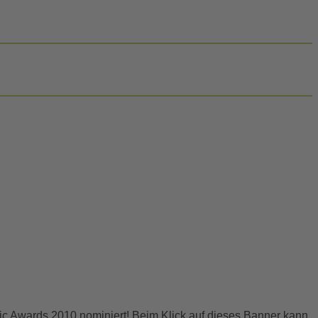
usic Awards 2010 nominiert! Beim Klick auf dieses Banner kann