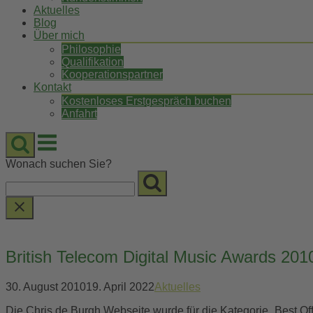
Aktuelles
Blog
Über mich
Philosophie
Qualifikation
Kooperationspartner
Kontakt
Kostenloses Erstgespräch buchen
Anfahrt
Menu
Wonach suchen Sie?
British Telecom Digital Music Awards 201
30. August 2010
19. April 2022
Aktuelles
Die Chris de Burgh Webseite wurde für die Kategorie „Best Off