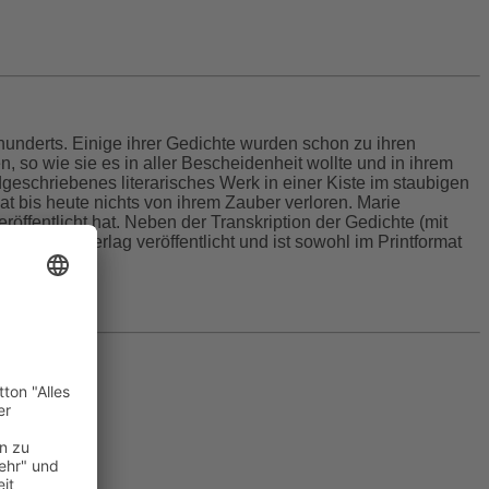
hunderts. Einige ihrer Gedichte wurden schon zu ihren
en, so wie sie es in aller Bescheidenheit wollte und in ihrem
geschriebenes literarisches Werk in einer Kiste im staubigen
at bis heute nichts von ihrem Zauber verloren. Marie
öffentlicht hat. Neben der Transkription der Gedichte (mit
Rediroma-Verlag veröffentlicht und ist sowohl im Printformat
 werden.
bar.