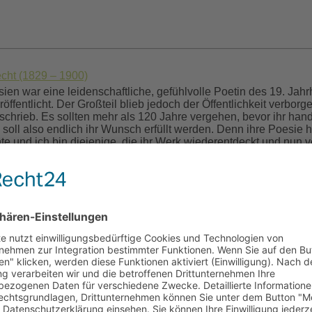
cht (1829 – 1900)
en war eine leidenschaftliche, gefühlvolle Poetin des 19. Jahr
öffentlicht. Der Großteil blieb jedoch der Öffentlichkeit verborg
hrieb. Es sollten mehr als 120 Jahre vergehen, bevor ihr hand
soll also endlich ihr Wunsch erfüllt werden. Denn ihre Poesie h
 und ich bin diejenige, die ihr Werk wiederentdeckt und nun ver
iku) habe ich das Cover selbst gestaltet. Das Buch wurde nun im 
gigen Shops verfügbar und kann in jeder Buchhandlung bestellt
o nicht besetzt. In dringenden Fällen bin ich per E-mail erreich