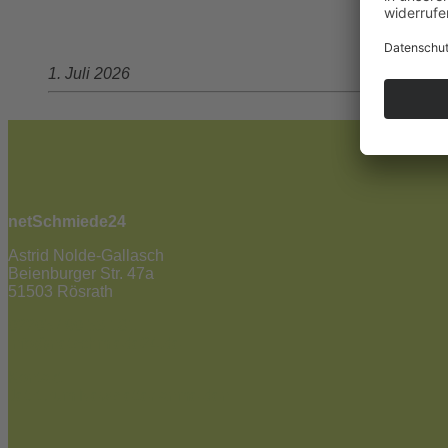
1. Juli 2026
netSchmiede24
Astrid Nolde-Gallasch
Beienburger Str. 47a
51503 Rösrath
02205 / 90 53 181
info@netschmiede24.de
Kontakt
Jetzt zum Newsletter anmelden