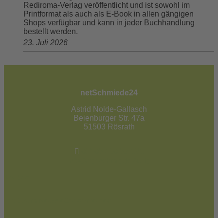
Rediroma-Verlag veröffentlicht und ist sowohl im
Printformat als auch als E-Book in allen gängigen
Shops verfügbar und kann in jeder Buchhandlung
bestellt werden.
23. Juli 2026
netSchmiede24
Astrid Nolde-Gallasch
Beienburger Str. 47a
51503 Rösrath
02205 / 90 53 181
info@netschmiede24.de
Kontakt
Jetzt zum Newsletter anmelden