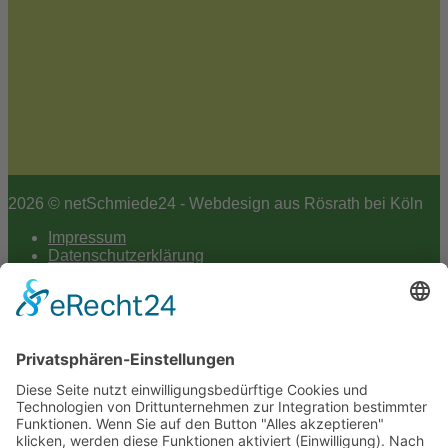
2026 © netSchmiede24 - Webdesign aus Rösrath bei Köln
Impressum
Datenschutzerklärung
Hey AI
Cookie-Einstellungen
Scroll
to
top