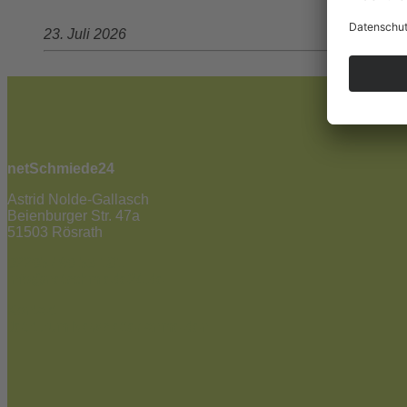
23. Juli 2026
netSchmiede24
Astrid Nolde-Gallasch
Beienburger Str. 47a
51503 Rösrath
02205 / 90 53 181
info@netschmiede24.de
Kontakt
Jetzt zum Newsletter anmelden