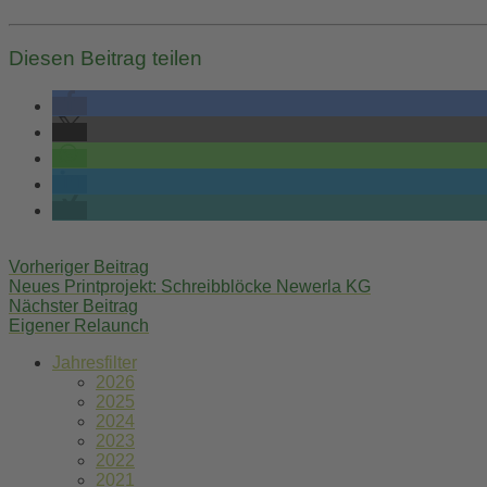
Diesen Beitrag teilen
Post
Vorheriger Beitrag
navigation
Neues Printprojekt: Schreibblöcke Newerla KG
Nächster Beitrag
Eigener Relaunch
Jahresfilter
2026
2025
2024
2023
2022
2021