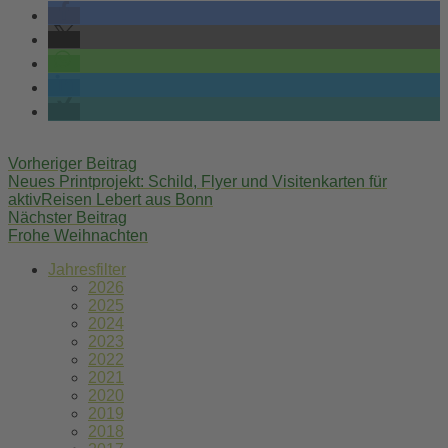
Post
Vorheriger Beitrag
navigation
Neues Printprojekt: Schild, Flyer und Visitenkarten für
aktivReisen Lebert aus Bonn
Nächster Beitrag
Frohe Weihnachten
Jahresfilter
2026
2025
2024
2023
2022
2021
2020
2019
2018