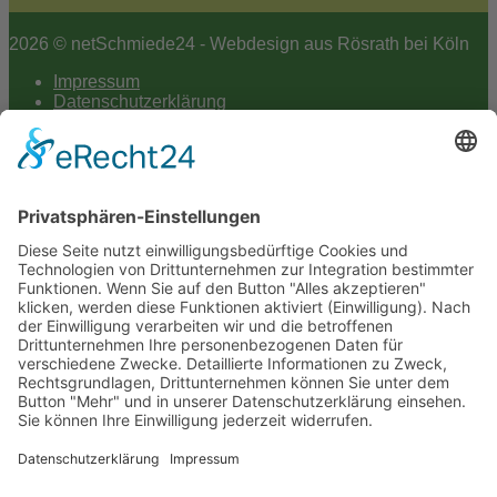
2026 © netSchmiede24 - Webdesign aus Rösrath bei Köln
Impressum
Datenschutzerklärung
Hey AI
Cookie-Einstellungen
Scroll
to
top