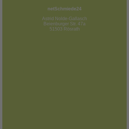
netSchmiede24
Astrid Nolde-Gallasch
Beienburger Str. 47a
51503 Rösrath
02205 / 90 53 181
info@netschmiede24.de
Kontakt
Jetzt zum Newsletter anmelden