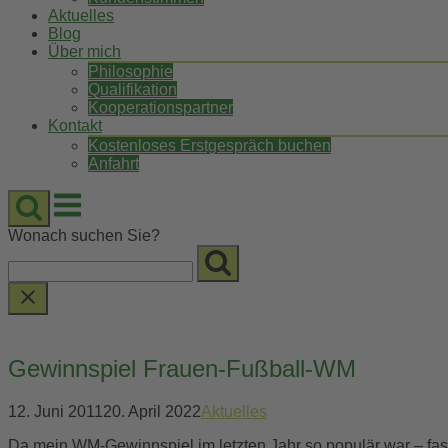
Aktuelles
Blog
Über mich
Philosophie
Qualifikation
Kooperationspartner
Kontakt
Kostenloses Erstgespräch buchen
Anfahrt
Menu
Wonach suchen Sie?
Gewinnspiel Frauen-Fußball-WM
12. Juni 2011
20. April 2022
Aktuelles
Da mein WM-Gewinnspiel im letzten Jahr so populär war – fast