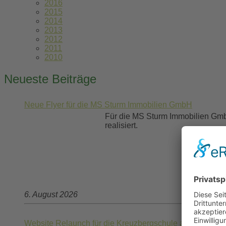
2016
2015
2014
2013
2012
2011
2010
Neueste Beiträge
Neue Flyer für die MS Sturm Immobilien GmbH
Für die MS Sturm Immobilien Gmb
realisiert.
6. August 2026
Website Relaunch für die Kreuzbergschule aus Bonn