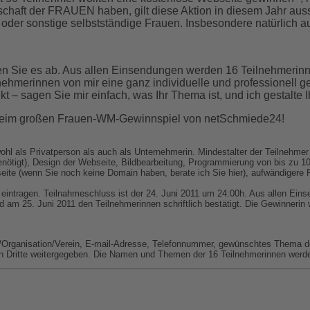
schaft der FRAUEN haben, gilt diese Aktion in diesem Jahr auss
 oder sonstige selbstständige Frauen. Insbesondere natürlich a
en Sie es ab. Aus allen Einsendungen werden 16 Teilnehmerin
lnehmerinnen von mir eine ganz individuelle und professionell g
kt – sagen Sie mir einfach, was Ihr Thema ist, und ich gestalte 
 beim großen Frauen-WM-Gewinnspiel von netSchmiede24!
hl als Privatperson als auch als Unternehmerin. Mindestalter der Teilnehmer 
enötigt), Design der Webseite, Bildbearbeitung, Programmierung von bis zu 1
ite (wenn Sie noch keine Domain haben, berate ich Sie hier), aufwändigere 
n eintragen. Teilnahmeschluss ist der 24. Juni 2011 um 24:00h. Aus allen 
d am 25. Juni 2011 den Teilnehmerinnen schriftlich bestätigt. Die Gewinneri
ganisation/Verein, E-mail-Adresse, Telefonnummer, gewünschtes Thema der 
n Dritte weitergegeben. Die Namen und Themen der 16 Teilnehmerinnen werden 