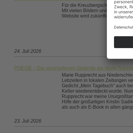
Für die Kreuzbergschule (Städtis
Mit vielen Bildern und Informatio
Website wird zukünftig von Lehrer
24. Juli 2026
POESIE – Die verschollenen Gedichte der Marie Ruppre
Marie Rupprecht aus Niederschlesi
Lebzeiten in lokalen Zeitungen ver
Gedicht „Mein Tagebuch“ auch besc
Keller wiederentdeckt wurde. Nun 
Rupprecht war meine Ururgroßtante
Hilfe der großartigen Kristin Sad
als auch als E-Book in allen gän
23. Juli 2026