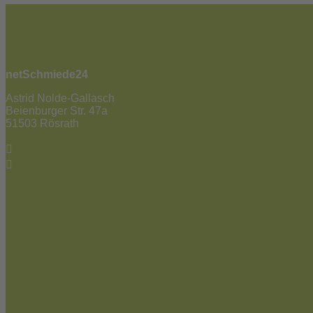
netSchmiede24
Astrid Nolde-Gallasch
Beienburger Str. 47a
51503 Rösrath
02205 / 90 53 181
info@netschmiede24.de
Kontakt
Jetzt zum Newsletter anmelden