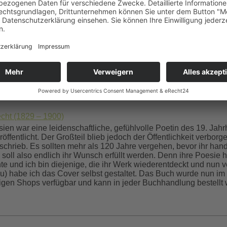
che Gemeinschaftsgrundschule) in Bonn-Lengsdorf habe ich pün
nen, aktuellen Berichten und einem Terminkalender präsentiert 
n und OGS inhaltlich sowie von mir technisch weiter betreut.
cht (1829 – 1900)
en war eine leidenschaftliche, gefühlvolle Poetin des 19. Jahr
öffentlicht. Der Großteil blieb jedoch der Öffentlichkeit verborg
hrieb. Es sollten mehr als 120 Jahre vergehen, bevor ihr hand
soll also endlich ihr Wunsch erfüllt werden. Denn ihre Poesie h
 und ich bin diejenige, die ihr Werk wiederentdeckt und nun ver
iku) habe ich das Cover selbst gestaltet. Das Buch wurde nun im 
gigen Shops verfügbar und kann in jeder Buchhandlung bestellt