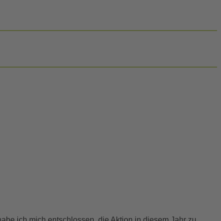
abe ich mich entschlossen, die Aktion in diesem Jahr zu