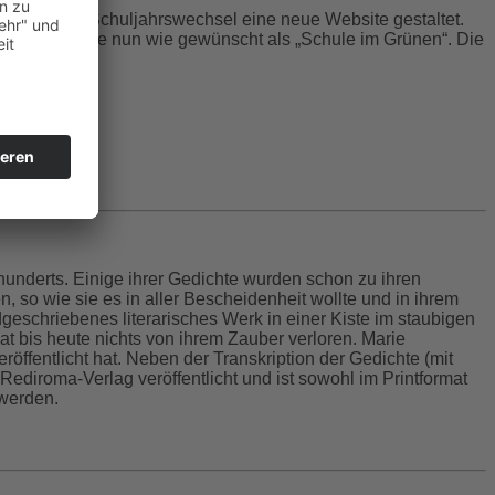
ktlich zum Schuljahrswechsel eine neue Website gestaltet.
sich die Schule nun wie gewünscht als „Schule im Grünen“. Die
hunderts. Einige ihrer Gedichte wurden schon zu ihren
en, so wie sie es in aller Bescheidenheit wollte und in ihrem
geschriebenes literarisches Werk in einer Kiste im staubigen
at bis heute nichts von ihrem Zauber verloren. Marie
öffentlicht hat. Neben der Transkription der Gedichte (mit
Rediroma-Verlag veröffentlicht und ist sowohl im Printformat
 werden.