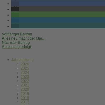
Post
Vorheriger Beitrag
Alles neu macht der Mai…
navigation
Nächster Beitrag
Auslosung erfolgt
Jahresfilter
2026
2025
2024
2023
2022
2021
2020
2019
2018
2017