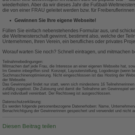
wiederholen. Aber da wir dieses Jahr die Fußball-Weltmeister
die von einer FRAU geleitet werden bzw. für Freiberuflerinnen
Gewinnen Sie Ihre eigene Webseite!
Füllen Sie einfach nebenstehendes Formular aus, und schick
die Weltmeisterschaft gewinnt, bestimmt also, welche der Tei
Unternehmen, Ihren Verein, ein berufliches oder privates Proje
Worauf warten Sie noch? Schnell eintragen, und mitmachen
Teilnahmebedingungen:
Mitmachen darf jede Frau, die Interesse an einer eigenen Webseite hat, sowo
Im Gewinn inbegriffen sind: Konzept, Layouterstellung, Logodesign (wenn b
Suchmaschinenoptimierung. Nicht eingeschlossen ist das Hosting der Webse
der Webseite.
Das Gewinnspiel findet nur statt, wenn sich mindestens 16 Teilnehmerinne
zufällig zugelost. Die Zulosung und damit die Teilnahme am Gewinnspiel wir
wird individuell vereinbart. Der Rechtsweg ist ausgeschlossen.
Datenschutzerklärung:
Es werden folgende personenbezogene Datenerhoben: Name, Unternehmen/Or
Benachrichtigung der Gewinnerinnen gespeichert und verwendet und nicht a
Diesen Beitrag teilen