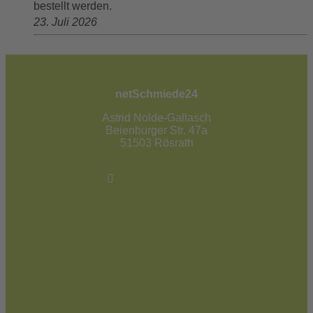
bestellt werden.
23. Juli 2026
netSchmiede24
Astrid Nolde-Gallasch
Beienburger Str. 47a
51503 Rösrath
02205 / 90 53 181
info@netschmiede24.de
Kontakt
Jetzt zum Newsletter anmelden