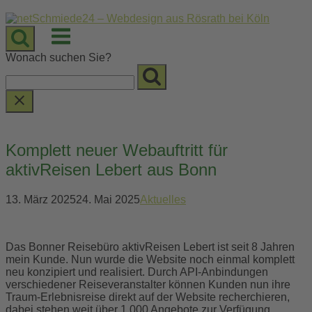
Skip
to
Menu
content
Wonach suchen Sie?
Komplett neuer Webauftritt für
aktivReisen Lebert aus Bonn
13. März 2025
24. Mai 2025
Aktuelles
Das Bonner Reisebüro aktivReisen Lebert ist seit 8 Jahren
mein Kunde. Nun wurde die Website noch einmal komplett
neu konzipiert und realisiert. Durch API-Anbindungen
verschiedener Reiseveranstalter können Kunden nun ihre
Traum-Erlebnisreise direkt auf der Website recherchieren,
dabei stehen weit über 1.000 Angebote zur Verfügung.