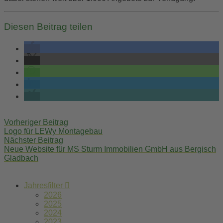
Diesen Beitrag teilen
Post
Vorheriger Beitrag
navigation
Logo für LEWy Montagebau
Nächster Beitrag
Neue Website für MS Sturm Immobilien GmbH aus Bergisch
Gladbach
Jahresfilter
2026
2025
2024
2023