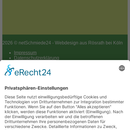
2026 © netSchmiede24 - Webdesign aus Rösrath bei Köln
Impressum
Datenschutzerklärung
Hey AI
Cookie-Einstellungen
Scroll
to
top