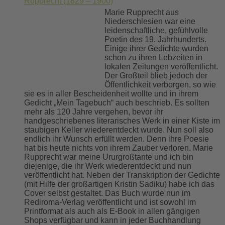
Rupprecht (1829 – 1900)
Marie Rupprecht aus
Niederschlesien war eine
leidenschaftliche, gefühlvolle
Poetin des 19. Jahrhunderts.
Einige ihrer Gedichte wurden
schon zu ihren Lebzeiten in
lokalen Zeitungen veröffentlicht.
Der Großteil blieb jedoch der
Öffentlichkeit verborgen, so wie
sie es in aller Bescheidenheit wollte und in ihrem
Gedicht „Mein Tagebuch“ auch beschrieb. Es sollten
mehr als 120 Jahre vergehen, bevor ihr
handgeschriebenes literarisches Werk in einer Kiste im
staubigen Keller wiederentdeckt wurde. Nun soll also
endlich ihr Wunsch erfüllt werden. Denn ihre Poesie
hat bis heute nichts von ihrem Zauber verloren. Marie
Rupprecht war meine Ururgroßtante und ich bin
diejenige, die ihr Werk wiederentdeckt und nun
veröffentlicht hat. Neben der Transkription der Gedichte
(mit Hilfe der großartigen Kristin Sadiku) habe ich das
Cover selbst gestaltet. Das Buch wurde nun im
Rediroma-Verlag veröffentlicht und ist sowohl im
Printformat als auch als E-Book in allen gängigen
Shops verfügbar und kann in jeder Buchhandlung