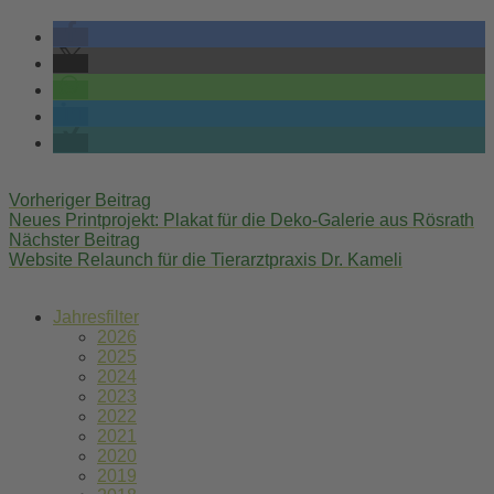
Post
Vorheriger Beitrag
navigation
Neues Printprojekt: Plakat für die Deko-Galerie aus Rösrath
Nächster Beitrag
Website Relaunch für die Tierarztpraxis Dr. Kameli
Jahresfilter
2026
2025
2024
2023
2022
2021
2020
2019