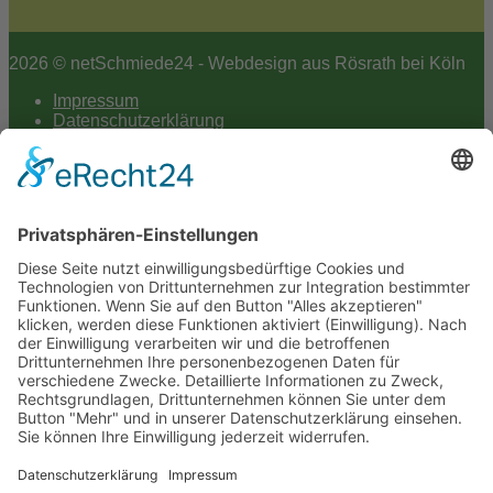
2026 © netSchmiede24 - Webdesign aus Rösrath bei Köln
Impressum
Datenschutzerklärung
Hey AI
Cookie-Einstellungen
Scroll
to
top