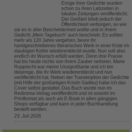
Einige ihrer Gedichte wurden
schon zu ihren Lebzeiten in
lokalen Zeitungen veröffentlicht.
Der Großteil blieb jedoch der
Öffentlichkeit verborgen, so wie
sie es in aller Bescheidenheit wollte und in ihrem
Gedicht „Mein Tagebuch“ auch beschrieb. Es sollten
mehr als 120 Jahre vergehen, bevor ihr
handgeschriebenes literarisches Werk in einer Kiste im
staubigen Keller wiederentdeckt wurde. Nun soll also
endlich ihr Wunsch erfüllt werden. Denn ihre Poesie
hat bis heute nichts von ihrem Zauber verloren. Marie
Rupprecht war meine Ururgroßtante und ich bin
diejenige, die ihr Werk wiederentdeckt und nun
veröffentlicht hat. Neben der Transkription der Gedichte
(mit Hilfe der großartigen Kristin Sadiku) habe ich das
Cover selbst gestaltet. Das Buch wurde nun im
Rediroma-Verlag veröffentlicht und ist sowohl im
Printformat als auch als E-Book in allen gängigen
Shops verfügbar und kann in jeder Buchhandlung
bestellt werden.
23. Juli 2026