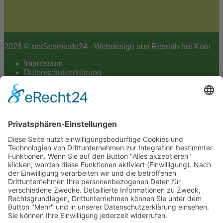
2026 © netSchmiede24 - Webdesign aus Rösrath bei Köln
Impressum
Datenschutzerklärung
Hey AI
Cookie-Einstellungen
Scroll
to
top