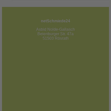
netSchmiede24
Astrid Nolde-Gallasch
Beienburger Str. 47a
51503 Rösrath
02205 / 90 53 181
info@netschmiede24.de
Kontakt
Jetzt zum Newsletter anmelden