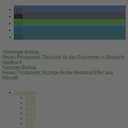
Post
Vorheriger Beitrag
navigation
Neues Printprojekt: Tischsets für das Esszimmer in Bergisch-
Gladbach
Nächster Beitrag
Neues Printprojekt: Anzeige für die Reinland-Elfen aus
Rösrath
Jahresfilter
2026
2025
2024
2023
2022
2021