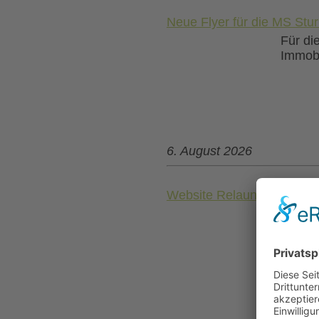
Neue Flyer für die MS St
Für di
Immobi
6. August 2026
Website Relaunch für die
Für di
pünktl
Inform
wie ge
inhaltl