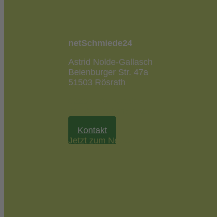
netSchmiede24
Astrid Nolde-Gallasch
Beienburger Str. 47a
51503 Rösrath
02205 / 90 53 181
info@netschmiede24.de
Kontakt
Jetzt zum Newsletter anmelden