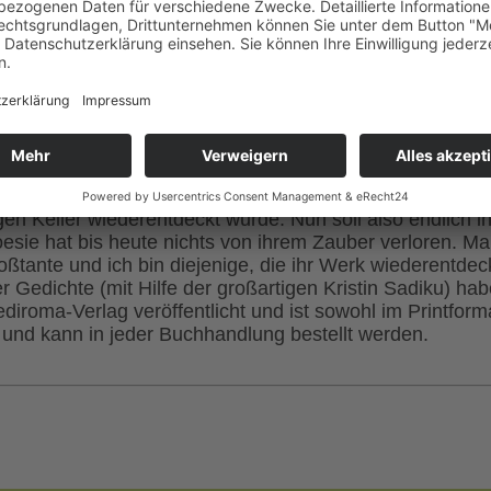
en Gedichte der Marie Rupprecht (1829 – 1900)
Rupprecht aus Niederschlesien war eine leidenschaftliche
nderts. Einige ihrer Gedichte wurden schon zu ihren Leb
ntlicht. Der Großteil blieb jedoch der Öffentlichkeit verbo
idenheit wollte und in ihrem Gedicht „Mein Tagebuch“ a
0 Jahre vergehen, bevor ihr handgeschriebenes literarisc
gen Keller wiederentdeckt wurde. Nun soll also endlich i
oesie hat bis heute nichts von ihrem Zauber verloren. M
oßtante und ich bin diejenige, die ihr Werk wiederentdeck
 Gedichte (mit Hilfe der großartigen Kristin Sadiku) hab
roma-Verlag veröffentlicht und ist sowohl im Printforma
und kann in jeder Buchhandlung bestellt werden.