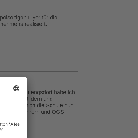
lseitigen Flyer für die
ehmens realisiert.
e) in Bonn-Lengsdorf habe ich
Mit vielen Bildern und
räsentiert sich die Schule nun
nftig von Lehrern und OGS