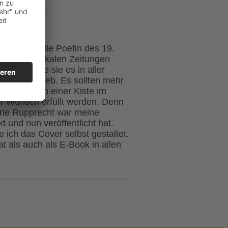
, gefühlvolle Poetin des 19.
zeiten in lokalen Zeitungen
rgen, so wie sie es in aller
uch beschrieb. Es sollten mehr
hes Werk in einer Kiste im
hr Wunsch erfüllt werden. Denn
arie Rupprecht war meine
t und nun veröffentlicht hat.
e ich das Cover selbst gestaltet.
t als auch als E-Book in allen