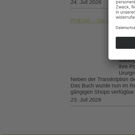
24. Juli 2026
POESIE – Die verschollen
Marie 
Jahrhu
veröffe
Besche
als 12
staubi
ihre P
Ururgr
Neben der Transkription der
Das Buch wurde nun im Redi
gängigen Shops verfügbar 
23. Juli 2026