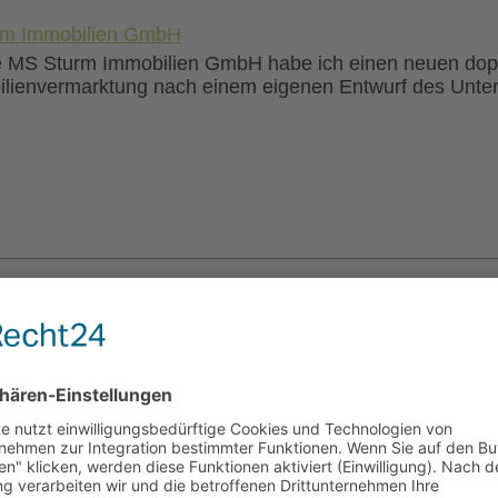
urm Immobilien GmbH
e MS Sturm Immobilien GmbH habe ich einen neuen doppe
lienvermarktung nach einem eigenen Entwurf des Untern
 Kreuzbergschule aus Bonn
e Kreuzbergschule (Städtische Gemeinschaftsgrundschul
ich zum Schuljahrswechsel eine neue Website gestaltet. 
ationen, aktuellen Berichten und einem Terminkalender p
wünscht als „Schule im Grünen“. Die Website wird zukü
ich sowie von mir technisch weiter betreut.