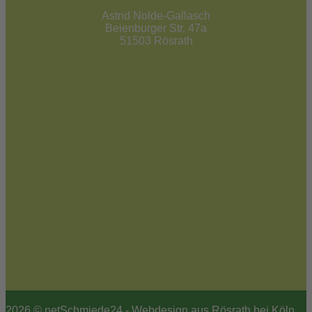
Astrid Nolde-Gallasch
Beienburger Str. 47a
51503 Rösrath
02205 / 90 53 181
info@netschmiede24.de
Kontakt
Jetzt zum Newsletter anmelden
2026 © netSchmiede24 - Webdesign aus Rösrath bei Köln