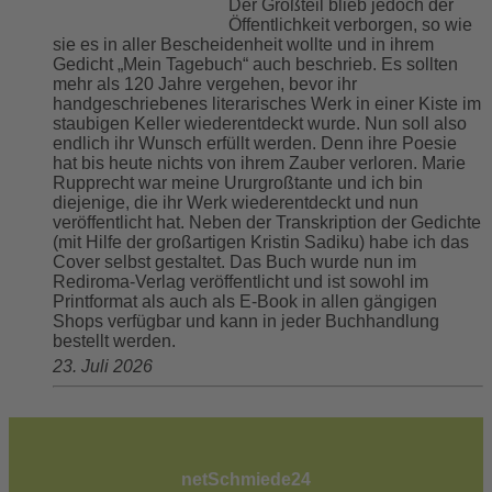
Der Großteil blieb jedoch der
Öffentlichkeit verborgen, so wie
sie es in aller Bescheidenheit wollte und in ihrem
Gedicht „Mein Tagebuch“ auch beschrieb. Es sollten
mehr als 120 Jahre vergehen, bevor ihr
handgeschriebenes literarisches Werk in einer Kiste im
staubigen Keller wiederentdeckt wurde. Nun soll also
endlich ihr Wunsch erfüllt werden. Denn ihre Poesie
hat bis heute nichts von ihrem Zauber verloren. Marie
Rupprecht war meine Ururgroßtante und ich bin
diejenige, die ihr Werk wiederentdeckt und nun
veröffentlicht hat. Neben der Transkription der Gedichte
(mit Hilfe der großartigen Kristin Sadiku) habe ich das
Cover selbst gestaltet. Das Buch wurde nun im
Rediroma-Verlag veröffentlicht und ist sowohl im
Printformat als auch als E-Book in allen gängigen
Shops verfügbar und kann in jeder Buchhandlung
bestellt werden.
23. Juli 2026
netSchmiede24