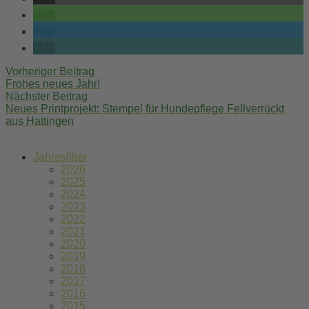
Post
Vorheriger Beitrag
Frohes neues Jahr!
navigation
Nächster Beitrag
Neues Printprojekt: Stempel für Hundepflege Fellverrückt
aus Hattingen
Jahresfilter
2026
2025
2024
2023
2022
2021
2020
2019
2018
2017
2016
2015