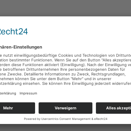
6
W
2