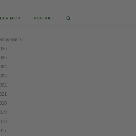
BER MICH
KONTAKT
ahresfilter
026
025
024
023
022
021
020
019
018
017