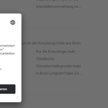
Immobilienvermarktung nach
einem eigenen Entwurf des
Unternehmens realisiert.
. August 2026
ebsite Relaunch für die Kreuzbergschule aus Bonn
Für die Kreuzbergschule
(Städtische
Gemeinschaftsgrundschule)
in Bonn-Lengsdorf habe ich
pünktlich zum
Schuljahrswechsel eine neue
4. Juli 2026
Website gestaltet. Mit vielen
Bildern und Informationen,