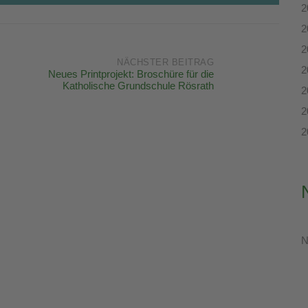
2
2
2
NÄCHSTER BEITRAG
2
Neues Printprojekt: Broschüre für die
Katholische Grundschule Rösrath
2
2
2
N