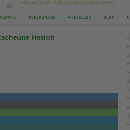
GEBOTE
REFERENZEN
AKTUELLES
BLOG
Ü
rtscheune Hasloh
J
2
2
2
2
2
2
2
2
2
2