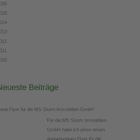
016
015
014
013
012
011
010
Neueste Beiträge
eue Flyer für die MS Sturm Immobilien GmbH
Für die MS Sturm Immobilien
GmbH habe ich einen neuen
doppelseitigen Flyer für die