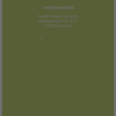
netSchmiede24
Astrid Nolde-Gallasch
Beienburger Str. 47a
51503 Rösrath
02205 / 90 53 181
info@netschmiede24.de
Kontakt
Jetzt zum Newsletter anmelden