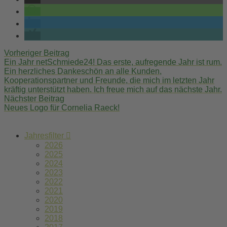
Post
Vorheriger Beitrag
Ein Jahr netSchmiede24! Das erste, aufregende Jahr ist rum.
navigation
Ein herzliches Dankeschön an alle Kunden,
Kooperationspartner und Freunde, die mich im letzten Jahr
kräftig unterstützt haben. Ich freue mich auf das nächste Jahr.
Nächster Beitrag
Neues Logo für Cornelia Raeck!
Jahresfilter
2026
2025
2024
2023
2022
2021
2020
2019
2018