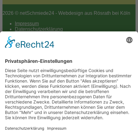
2026 © netSchmiede24 - Webdesign aus Rösrath bei Köln
Impressum
Datenschutzerklärung
Hey AI
Cookie-Einstellungen
Scroll
to
top