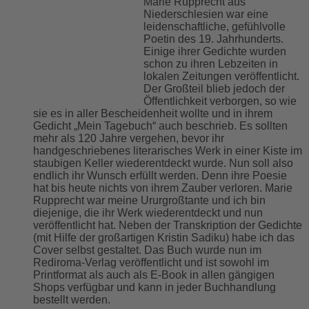
Marie Rupprecht aus
Niederschlesien war eine
leidenschaftliche, gefühlvolle
Poetin des 19. Jahrhunderts.
Einige ihrer Gedichte wurden
schon zu ihren Lebzeiten in
lokalen Zeitungen veröffentlicht.
Der Großteil blieb jedoch der
Öffentlichkeit verborgen, so wie
sie es in aller Bescheidenheit wollte und in ihrem
Gedicht „Mein Tagebuch“ auch beschrieb. Es sollten
mehr als 120 Jahre vergehen, bevor ihr
handgeschriebenes literarisches Werk in einer Kiste im
staubigen Keller wiederentdeckt wurde. Nun soll also
endlich ihr Wunsch erfüllt werden. Denn ihre Poesie
hat bis heute nichts von ihrem Zauber verloren. Marie
Rupprecht war meine Ururgroßtante und ich bin
diejenige, die ihr Werk wiederentdeckt und nun
veröffentlicht hat. Neben der Transkription der Gedichte
(mit Hilfe der großartigen Kristin Sadiku) habe ich das
Cover selbst gestaltet. Das Buch wurde nun im
Rediroma-Verlag veröffentlicht und ist sowohl im
Printformat als auch als E-Book in allen gängigen
Shops verfügbar und kann in jeder Buchhandlung
bestellt werden.