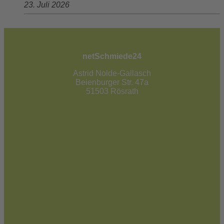
23. Juli 2026
netSchmiede24
Astrid Nolde-Gallasch
Beienburger Str. 47a
51503 Rösrath
02205 / 90 53 181
info@netschmiede24.de
Kontakt
Jetzt zum Newsletter anmelden