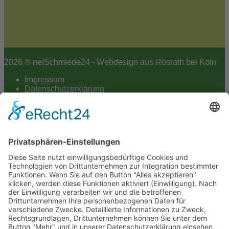
2026 © netSchmiede24 - Webdesign aus Rösrath bei Köln
Impressum
Datenschutzerklärung
Hey AI
Cookie-Einstellungen
Scroll
to
top