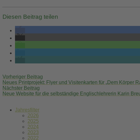
Diesen Beitrag teilen
Post
Vorheriger Beitrag
navigation
Neues Printprojekt: Flyer und Visitenkarten für „Dem Körper
Nächster Beitrag
Neue Website für die selbständige Englischlehrerin Karin Bre
Jahresfilter
2026
2025
2024
2023
2022