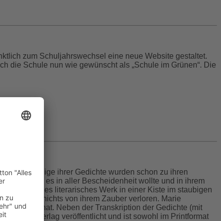
ktlich zum Schuljahrswechsel eine neue Website gestaltet.
sich die Schule nun wie gewünscht als „Schule im Grünen“. Die
hunderts. Einige ihrer Gedichte wurden schon zu ihren
en, so wie sie es in aller Bescheidenheit wollte und in ihrem
geschriebenes literarisches Werk in einer Kiste im staubigen
at bis heute nichts von ihrem Zauber verloren. Marie
öffentlicht hat. Neben der Transkription der Gedichte (mit
Rediroma-Verlag veröffentlicht und ist sowohl im Printformat