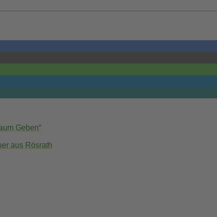
 Raum Geben“
uer aus Rösrath