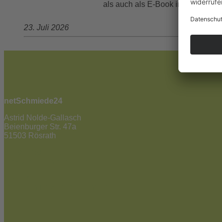
als auch als E-Book in allen gän
23. Juli 2026
netSchmiede24
Astrid Nolde-Gallasch
Beienburger Str. 47a
51503 Rösrath
02205 / 90 53 181
info@netschmiede24.de
Kontakt
Jetzt zum Newsletter anmelden