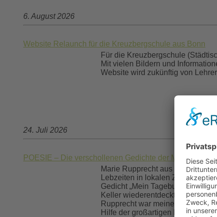
6. August 2026
Website Relaunch für die Kreuzbergschule aus Bonn
Für die Kreuzbergschule (Städtis
Mit vielen Bildern und Informatio
Website wird zukünftig von Lehrer
24. Juli 2026
POESIE – Die verschollenen Gedichte der Marie Ruppre
Marie Rupprecht aus Niederschlesi
Lebzeiten in lokalen Zeitungen ver
Gedicht „Mein Tagebuch“ auch besc
Keller wiederentdeckt wurde. Nun 
Rupprecht war meine Ururgroßtante
Hilfe der großartigen Kristin Sad