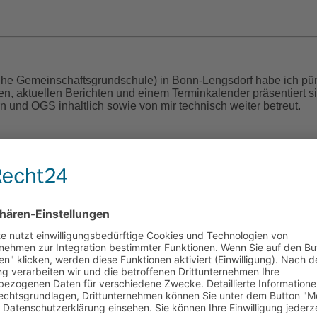
che Gemeinschaftsgrundschule) in Bonn-Lengsdorf habe ich pün
nen, aktuellen Berichten und einem Terminkalender präsentiert 
n und OGS inhaltlich sowie von mir technisch weiter betreut.
cht (1829 – 1900)
en war eine leidenschaftliche, gefühlvolle Poetin des 19. Jahr
öffentlicht. Der Großteil blieb jedoch der Öffentlichkeit verborg
hrieb. Es sollten mehr als 120 Jahre vergehen, bevor ihr hand
soll also endlich ihr Wunsch erfüllt werden. Denn ihre Poesie h
 und ich bin diejenige, die ihr Werk wiederentdeckt und nun ver
iku) habe ich das Cover selbst gestaltet. Das Buch wurde nun im 