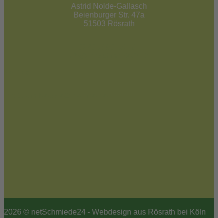
Astrid Nolde-Gallasch
Beienburger Str. 47a
51503 Rösrath
02205 / 90 53 181
info@netschmiede24.de
Kontakt
Jetzt zum Newsletter anmelden
2026 © netSchmiede24 - Webdesign aus Rösrath bei Köln