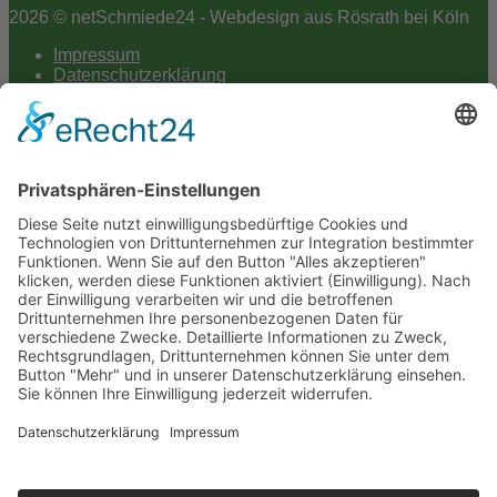
2026 © netSchmiede24 - Webdesign aus Rösrath bei Köln
Impressum
Datenschutzerklärung
Hey AI
Cookie-Einstellungen
Scroll
to
top