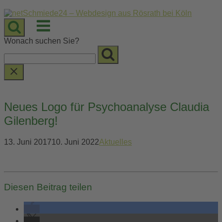
Skip
to
Menu
content
Wonach suchen Sie?
Neues Logo für Psychoanalyse Claudia
Gilenberg!
13. Juni 2017
10. Juni 2022
Aktuelles
Diesen Beitrag teilen