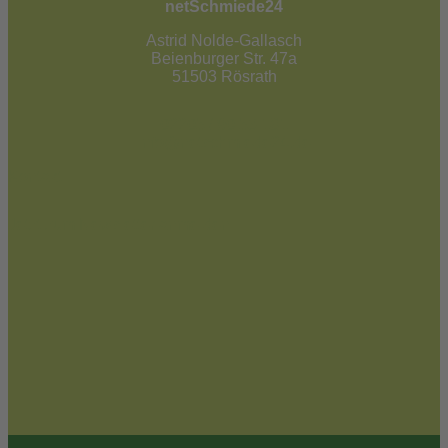
netSchmiede24
Astrid Nolde-Gallasch
Beienburger Str. 47a
51503 Rösrath
02205 / 90 53 181
info@netschmiede24.de
Kontakt
Jetzt zum Newsletter anmelden