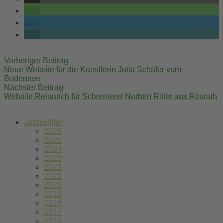
Post
Vorheriger Beitrag
navigation
Neue Website für die Künstlerin Jutta Schäfer vom
Bodensee
Nächster Beitrag
Website Relaunch für Schreinerei Norbert Ritter aus Rösrath
Jahresfilter
2026
2025
2024
2023
2022
2021
2020
2019
2018
2017
2016