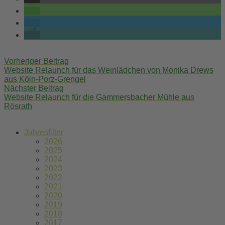
Post
Vorheriger Beitrag
navigation
Website Relaunch für das Weinlädchen von Monika Drews
aus Köln-Porz-Grengel
Nächster Beitrag
Website Relaunch für die Gammersbacher Mühle aus
Rösrath
Jahresfilter
2026
2025
2024
2023
2022
2021
2020
2019
2018
2017