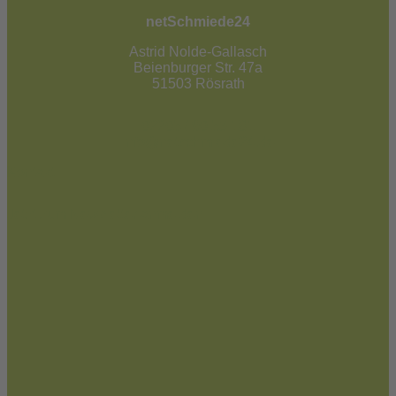
netSchmiede24
Astrid Nolde-Gallasch
Beienburger Str. 47a
51503 Rösrath
02205 / 90 53 181
info@netschmiede24.de
Kontakt
Jetzt zum Newsletter anmelden