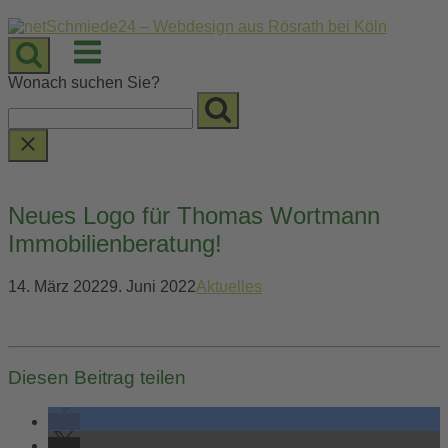
Skip
to
Menu
content
Wonach suchen Sie?
Neues Logo für Thomas Wortmann
Immobilienberatung!
14. März 2022
9. Juni 2022
Aktuelles
Diesen Beitrag teilen