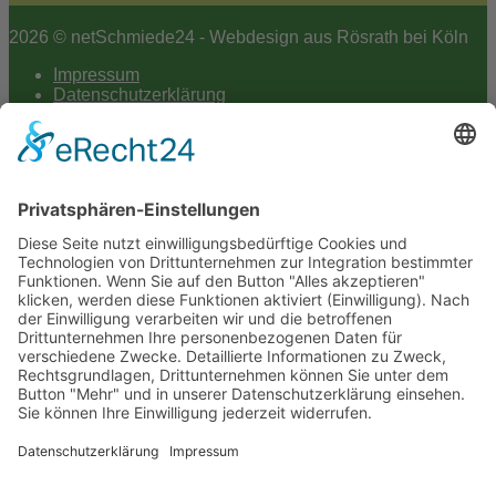
2026 © netSchmiede24 - Webdesign aus Rösrath bei Köln
Impressum
Datenschutzerklärung
Hey AI
Cookie-Einstellungen
Scroll
to
top