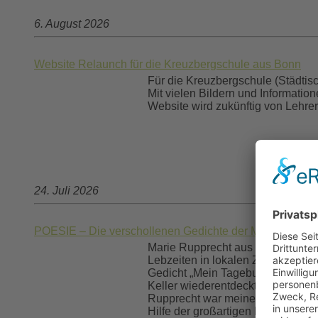
6. August 2026
Website Relaunch für die Kreuzbergschule aus Bonn
Für die Kreuzbergschule (Städtis
Mit vielen Bildern und Informatio
Website wird zukünftig von Lehrer
24. Juli 2026
POESIE – Die verschollenen Gedichte der Marie Ruppre
Marie Rupprecht aus Niederschlesi
Lebzeiten in lokalen Zeitungen ver
Gedicht „Mein Tagebuch“ auch besc
Keller wiederentdeckt wurde. Nun 
Rupprecht war meine Ururgroßtante
Hilfe der großartigen Kristin Sad