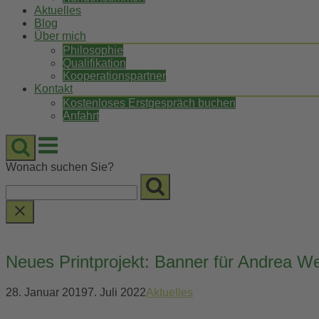
Aktuelles
Blog
Über mich
Philosophie
Qualifikation
Kooperationspartner
Kontakt
Kostenloses Erstgespräch buchen
Anfahrt
Menu
Wonach suchen Sie?
Neues Printprojekt: Banner für Andrea W
28. Januar 2019
7. Juli 2022
Aktuelles