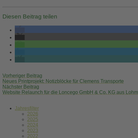
Diesen Beitrag teilen
Post
Vorheriger Beitrag
navigation
Neues Printprojekt: Notizblöcke für Clemens Transporte
Nächster Beitrag
Website Relaunch für die Loncego GmbH & Co. KG aus Lohm
Jahresfilter
2026
2025
2024
2023
2022