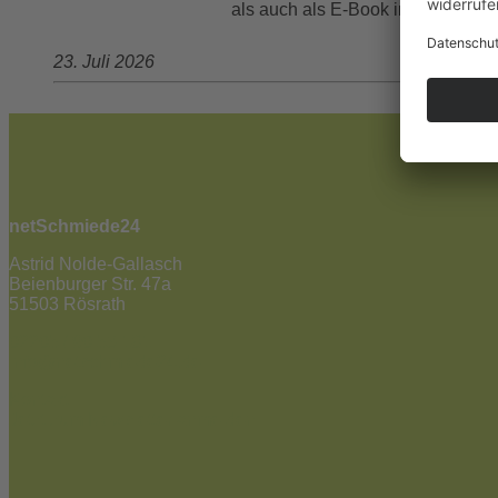
als auch als E-Book in allen gän
23. Juli 2026
netSchmiede24
Astrid Nolde-Gallasch
Beienburger Str. 47a
51503 Rösrath
02205 / 90 53 181
info@netschmiede24.de
Kontakt
Jetzt zum Newsletter anmelden