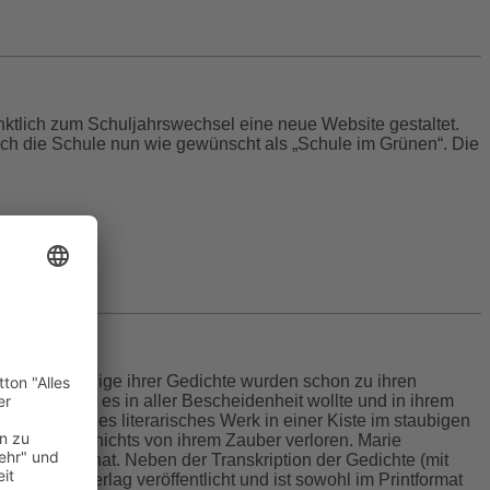
ktlich zum Schuljahrswechsel eine neue Website gestaltet.
sich die Schule nun wie gewünscht als „Schule im Grünen“. Die
hunderts. Einige ihrer Gedichte wurden schon zu ihren
en, so wie sie es in aller Bescheidenheit wollte und in ihrem
geschriebenes literarisches Werk in einer Kiste im staubigen
at bis heute nichts von ihrem Zauber verloren. Marie
öffentlicht hat. Neben der Transkription der Gedichte (mit
Rediroma-Verlag veröffentlicht und ist sowohl im Printformat