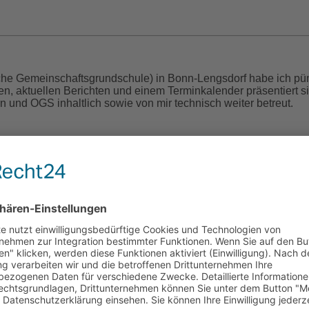
che Gemeinschaftsgrundschule) in Bonn-Lengsdorf habe ich pün
nen, aktuellen Berichten und einem Terminkalender präsentiert 
n und OGS inhaltlich sowie von mir technisch weiter betreut.
cht (1829 – 1900)
en war eine leidenschaftliche, gefühlvolle Poetin des 19. Jahr
öffentlicht. Der Großteil blieb jedoch der Öffentlichkeit verborg
hrieb. Es sollten mehr als 120 Jahre vergehen, bevor ihr hand
soll also endlich ihr Wunsch erfüllt werden. Denn ihre Poesie h
 und ich bin diejenige, die ihr Werk wiederentdeckt und nun ver
iku) habe ich das Cover selbst gestaltet. Das Buch wurde nun im 