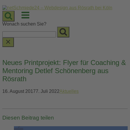
Skip
to
Menu
content
Wonach suchen Sie?
Neues Printprojekt: Flyer für Coaching &
Mentoring Detlef Schönenberg aus
Rösrath
16. August 2017
7. Juli 2022
Aktuelles
Diesen Beitrag teilen