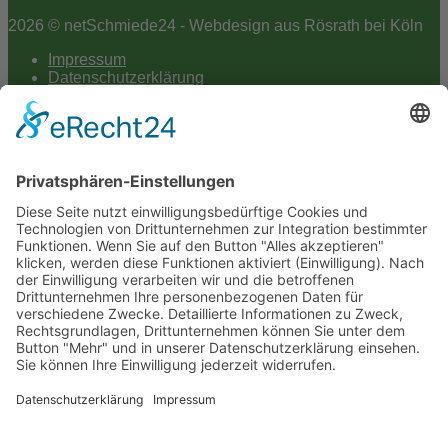
2026 © netSchmiede24 - Webdesign aus Rösrath bei Köln
Impressum
Datenschutzerklärung
Hey AI
Cookie-Einstellungen
Scroll
to
top