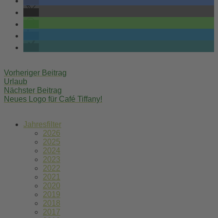
Post
Vorheriger Beitrag
navigation
Urlaub
Nächster Beitrag
Neues Logo für Café Tiffany!
Jahresfilter
2026
2025
2024
2023
2022
2021
2020
2019
2018
2017