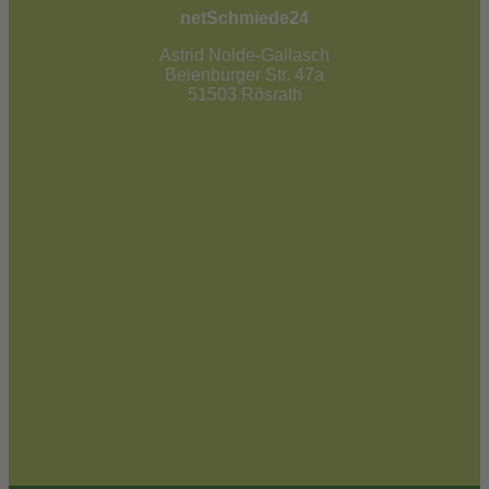
netSchmiede24
Astrid Nolde-Gallasch
Beienburger Str. 47a
51503 Rösrath
02205 / 90 53 181
info@netschmiede24.de
Kontakt
Jetzt zum Newsletter anmelden