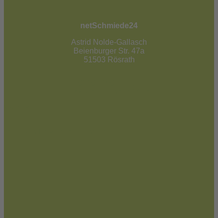
netSchmiede24
Astrid Nolde-Gallasch
Beienburger Str. 47a
51503 Rösrath
02205 / 90 53 181
info@netschmiede24.de
Kontakt
Jetzt zum Newsletter anmelden