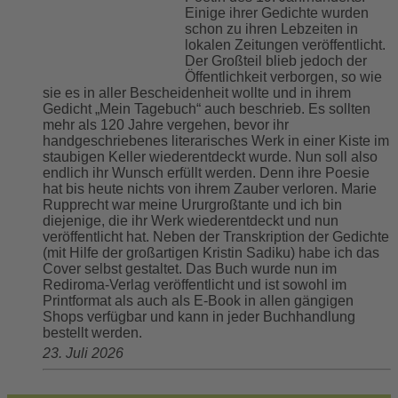
Einige ihrer Gedichte wurden
schon zu ihren Lebzeiten in
lokalen Zeitungen veröffentlicht.
Der Großteil blieb jedoch der
Öffentlichkeit verborgen, so wie
sie es in aller Bescheidenheit wollte und in ihrem
Gedicht „Mein Tagebuch“ auch beschrieb. Es sollten
mehr als 120 Jahre vergehen, bevor ihr
handgeschriebenes literarisches Werk in einer Kiste im
staubigen Keller wiederentdeckt wurde. Nun soll also
endlich ihr Wunsch erfüllt werden. Denn ihre Poesie
hat bis heute nichts von ihrem Zauber verloren. Marie
Rupprecht war meine Ururgroßtante und ich bin
diejenige, die ihr Werk wiederentdeckt und nun
veröffentlicht hat. Neben der Transkription der Gedichte
(mit Hilfe der großartigen Kristin Sadiku) habe ich das
Cover selbst gestaltet. Das Buch wurde nun im
Rediroma-Verlag veröffentlicht und ist sowohl im
Printformat als auch als E-Book in allen gängigen
Shops verfügbar und kann in jeder Buchhandlung
bestellt werden.
23. Juli 2026