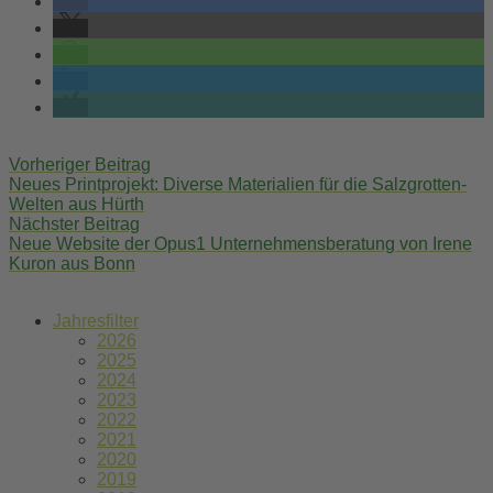
Post
Vorheriger Beitrag
navigation
Neues Printprojekt: Diverse Materialien für die Salzgrotten-
Welten aus Hürth
Nächster Beitrag
Neue Website der Opus1 Unternehmensberatung von Irene
Kuron aus Bonn
Jahresfilter
2026
2025
2024
2023
2022
2021
2020
2019