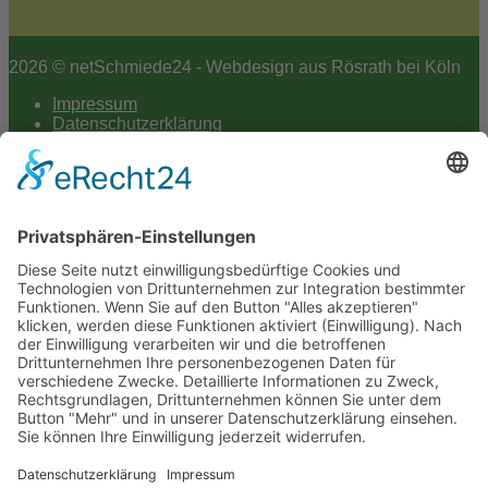
2026 © netSchmiede24 - Webdesign aus Rösrath bei Köln
Impressum
Datenschutzerklärung
Hey AI
Cookie-Einstellungen
Scroll
to
top