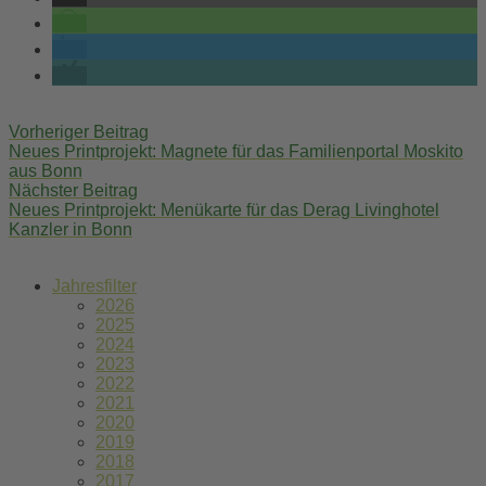
Post
Vorheriger Beitrag
navigation
Neues Printprojekt: Magnete für das Familienportal Moskito
aus Bonn
Nächster Beitrag
Neues Printprojekt: Menükarte für das Derag Livinghotel
Kanzler in Bonn
Jahresfilter
2026
2025
2024
2023
2022
2021
2020
2019
2018
2017