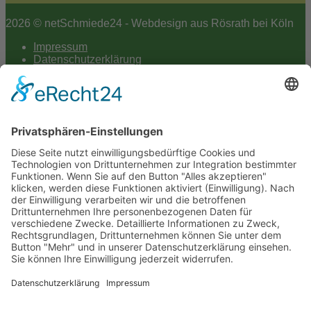
2026 © netSchmiede24 - Webdesign aus Rösrath bei Köln
Impressum
Datenschutzerklärung
Hey AI
Cookie-Einstellungen
Scroll
to
top