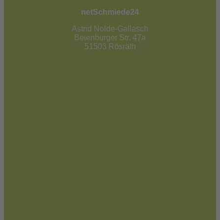
netSchmiede24
Astrid Nolde-Gallasch
Beienburger Str. 47a
51503 Rösrath
02205 / 90 53 181
info@netschmiede24.de
Kontakt
Jetzt zum Newsletter anmelden