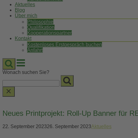
Aktuelles
Blog
Über mich
Philosophie
Qualifikation
Kooperationspartner
Kontakt
Kostenloses Erstgespräch buchen
Anfahrt
Menu
Wonach suchen Sie?
Neues Printprojekt: Roll-Up Banner für 
22. September 2023
26. September 2023
Aktuelles