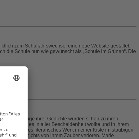
ktlich zum Schuljahrswechsel eine neue Website gestaltet.
sich die Schule nun wie gewünscht als „Schule im Grünen“. Die
hunderts. Einige ihrer Gedichte wurden schon zu ihren
en, so wie sie es in aller Bescheidenheit wollte und in ihrem
geschriebenes literarisches Werk in einer Kiste im staubigen
at bis heute nichts von ihrem Zauber verloren. Marie