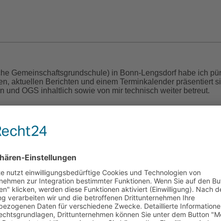
che Gemeinschaftsgrundschule) in Bonn-Lengsdorf habe ich pün
nen, aktuellen Berichten und einem Terminkalender präsentiert 
n und OGS inhaltlich sowie von mir technisch weiter betreut.
cht (1829 – 1900)
en war eine leidenschaftliche, gefühlvolle Poetin des 19. Jahr
öffentlicht. Der Großteil blieb jedoch der Öffentlichkeit verborg
hrieb. Es sollten mehr als 120 Jahre vergehen, bevor ihr hand
soll also endlich ihr Wunsch erfüllt werden. Denn ihre Poesie h