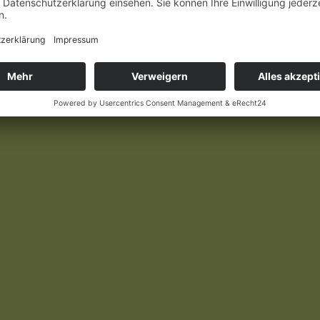
 und ich bin diejenige, die ihr Werk wiederentdeckt und nun ver
iku) habe ich das Cover selbst gestaltet. Das Buch wurde nun im 
gigen Shops verfügbar und kann in jeder Buchhandlung bestellt