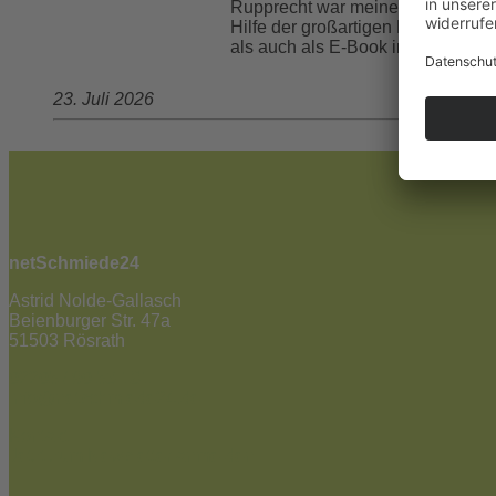
Rupprecht war meine Ururgroßtante
Hilfe der großartigen Kristin Sad
als auch als E-Book in allen gän
23. Juli 2026
netSchmiede24
Astrid Nolde-Gallasch
Beienburger Str. 47a
51503 Rösrath
02205 / 90 53 181
info@netschmiede24.de
Kontakt
Jetzt zum Newsletter anmelden