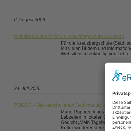
6. August 2026
Website Relaunch für die Kreuzbergschule aus Bonn
Für die Kreuzbergschule (Städtis
Mit vielen Bildern und Informatio
Website wird zukünftig von Lehrer
24. Juli 2026
POESIE – Die verschollenen Gedichte der Marie Ruppre
Marie Rupprecht aus Niederschlesi
Lebzeiten in lokalen Zeitungen ver
Gedicht „Mein Tagebuch“ auch besc
Keller wiederentdeckt wurde. Nun 