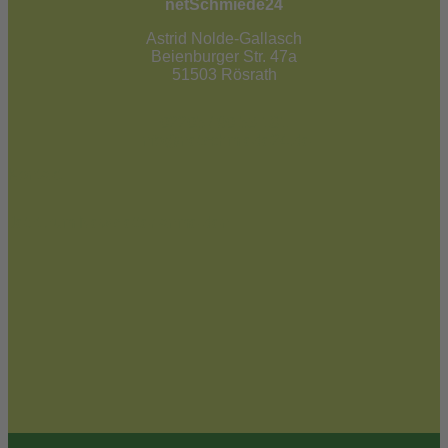
netSchmiede24
Astrid Nolde-Gallasch
Beienburger Str. 47a
51503 Rösrath
02205 / 90 53 181
info@netschmiede24.de
Kontakt
Jetzt zum Newsletter anmelden