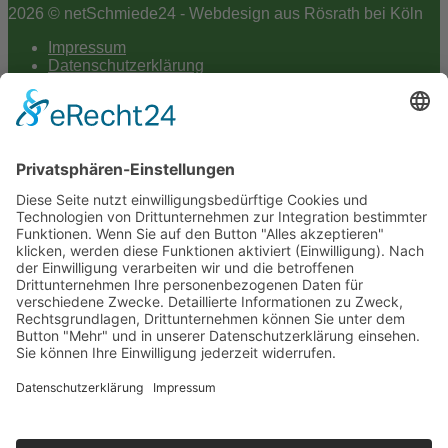
2026 © netSchmiede24 - Webdesign aus Rösrath bei Köln
Impressum
Datenschutzerklärung
Hey AI
Cookie-Einstellungen
Scroll
to
top