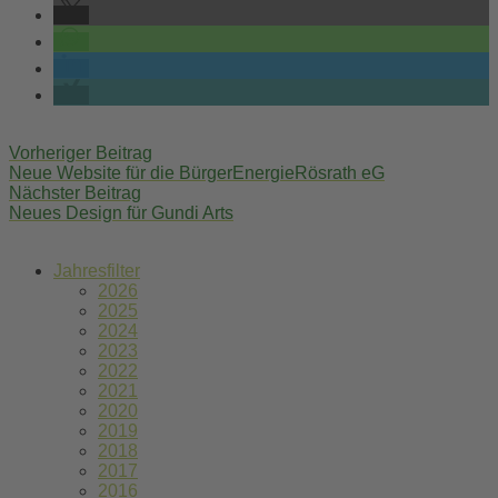
Post
Vorheriger Beitrag
navigation
Neue Website für die BürgerEnergieRösrath eG
Nächster Beitrag
Neues Design für Gundi Arts
Jahresfilter
2026
2025
2024
2023
2022
2021
2020
2019
2018
2017
2016