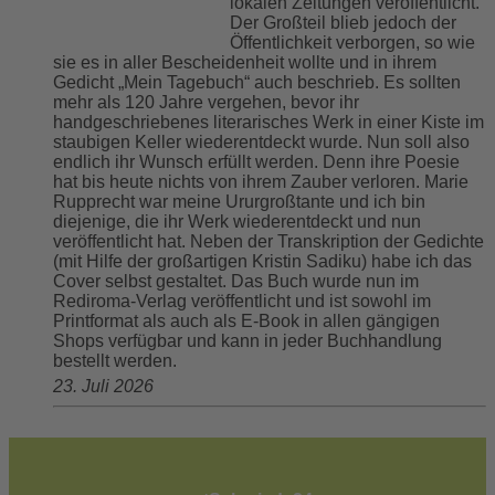
lokalen Zeitungen veröffentlicht.
Der Großteil blieb jedoch der
Öffentlichkeit verborgen, so wie
sie es in aller Bescheidenheit wollte und in ihrem
Gedicht „Mein Tagebuch“ auch beschrieb. Es sollten
mehr als 120 Jahre vergehen, bevor ihr
handgeschriebenes literarisches Werk in einer Kiste im
staubigen Keller wiederentdeckt wurde. Nun soll also
endlich ihr Wunsch erfüllt werden. Denn ihre Poesie
hat bis heute nichts von ihrem Zauber verloren. Marie
Rupprecht war meine Ururgroßtante und ich bin
diejenige, die ihr Werk wiederentdeckt und nun
veröffentlicht hat. Neben der Transkription der Gedichte
(mit Hilfe der großartigen Kristin Sadiku) habe ich das
Cover selbst gestaltet. Das Buch wurde nun im
Rediroma-Verlag veröffentlicht und ist sowohl im
Printformat als auch als E-Book in allen gängigen
Shops verfügbar und kann in jeder Buchhandlung
bestellt werden.
23. Juli 2026