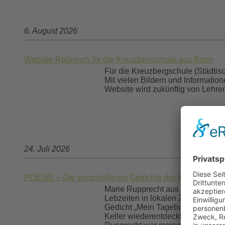
6. August 2026
Website Relaunch für die Kreuzbergschule aus Bonn
Für die Kreuzbergschule (Städtis
Mit vielen Bildern und Informatio
Website wird zukünftig von Lehrer
24. Juli 2026
POESIE – Die verschollenen Gedichte der Marie Ruppre
Marie Rupprecht aus Niederschlesi
Lebzeiten in lokalen Zeitungen ver
Gedicht „Mein Tagebuch“ auch besc
Keller wiederentdeckt wurde. Nun 