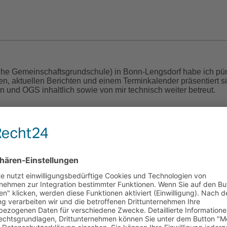
che Gemeinschaftsgrundschule) in Bonn-Lengsdorf habe ich pün
nen, aktuellen Berichten und einem Terminkalender präsentiert 
n und OGS inhaltlich sowie von mir technisch weiter betreut.
cht (1829 – 1900)
en war eine leidenschaftliche, gefühlvolle Poetin des 19. Jahr
öffentlicht. Der Großteil blieb jedoch der Öffentlichkeit verborg
hrieb. Es sollten mehr als 120 Jahre vergehen, bevor ihr hand
soll also endlich ihr Wunsch erfüllt werden. Denn ihre Poesie h