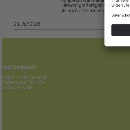
Rupprecht war meine Ururgroßtante
Hilfe der großartigen Kristin Sad
als auch als E-Book in allen gän
23. Juli 2026
netSchmiede24
Astrid Nolde-Gallasch
Beienburger Str. 47a
51503 Rösrath
02205 / 90 53 181
info@netschmiede24.de
Kontakt
Jetzt zum Newsletter anmelden