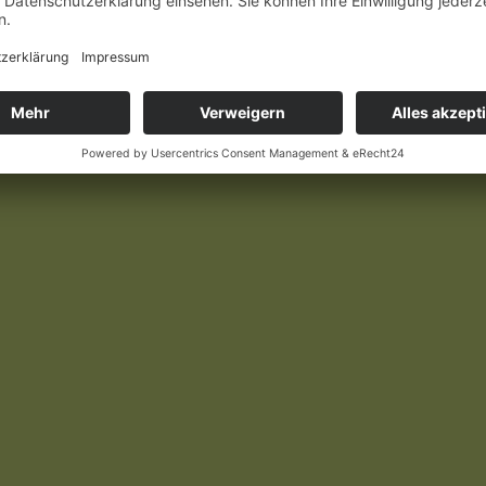
 und ich bin diejenige, die ihr Werk wiederentdeckt und nun ver
iku) habe ich das Cover selbst gestaltet. Das Buch wurde nun im 
gigen Shops verfügbar und kann in jeder Buchhandlung bestellt