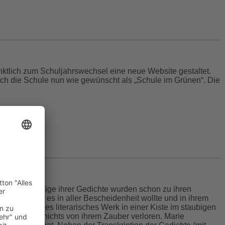
ktlich zum Schuljahrswechsel eine neue Website gestaltet.
sich die Schule nun wie gewünscht als „Schule im Grünen“. Die
hunderts. Einige ihrer Gedichte wurden schon zu ihren
en, so wie sie es in aller Bescheidenheit wollte und in ihrem
geschriebenes literarisches Werk in einer Kiste im staubigen
at bis heute nichts von ihrem Zauber verloren. Marie