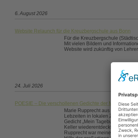
6. August 2026
Website Relaunch für die Kreuzbergschule aus Bonn
Für die Kreuzbergschule (Städtis
Mit vielen Bildern und Informatio
Website wird zukünftig von Lehrer
24. Juli 2026
POESIE – Die verschollenen Gedichte der Marie Ruppre
Marie Rupprecht aus Niederschlesi
Lebzeiten in lokalen Zeitungen ver
Gedicht „Mein Tagebuch“ auch besc
Keller wiederentdeckt wurde. Nun 
Rupprecht war meine Ururgroßtante