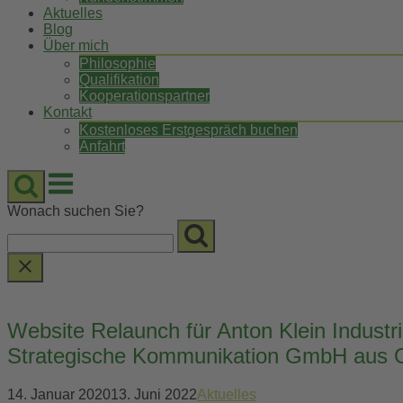
Aktuelles
Blog
Über mich
Philosophie
Qualifikation
Kooperationspartner
Kontakt
Kostenloses Erstgespräch buchen
Anfahrt
Menu
Wonach suchen Sie?
Website Relaunch für Anton Klein Indus
Strategische Kommunikation GmbH aus 
14. Januar 2020
13. Juni 2022
Aktuelles