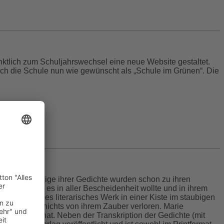
ktlich zum Schuljahrswechsel eine neue Website gestaltet.
sich die Schule nun wie gewünscht als „Schule im Grünen“. Die
hunderts. Einige ihrer Gedichte wurden schon zu ihren
en, so wie sie es in aller Bescheidenheit wollte und in ihrem
geschriebenes literarisches Werk in einer Kiste im staubigen
at bis heute nichts von ihrem Zauber verloren. Marie
öffentlicht hat. Neben der Transkription der Gedichte (mit