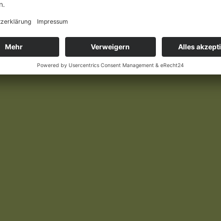
iku) habe ich das Cover selbst gestaltet. Das Buch wurde nun im 
gigen Shops verfügbar und kann in jeder Buchhandlung bestellt