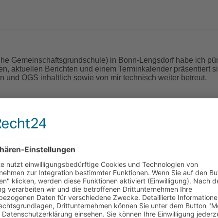
che Gemeinschaftsgrundschule) in Bonn-Lengsdorf habe ich pün
nen, aktuellen Berichten und einem Terminkalender präsentiert 
n und OGS inhaltlich sowie von mir technisch weiter betreut.
cht (1829 – 1900)
en war eine leidenschaftliche, gefühlvolle Poetin des 19. Jahr
öffentlicht. Der Großteil blieb jedoch der Öffentlichkeit verborg
hrieb. Es sollten mehr als 120 Jahre vergehen, bevor ihr hand
soll also endlich ihr Wunsch erfüllt werden. Denn ihre Poesie h
 und ich bin diejenige, die ihr Werk wiederentdeckt und nun ver