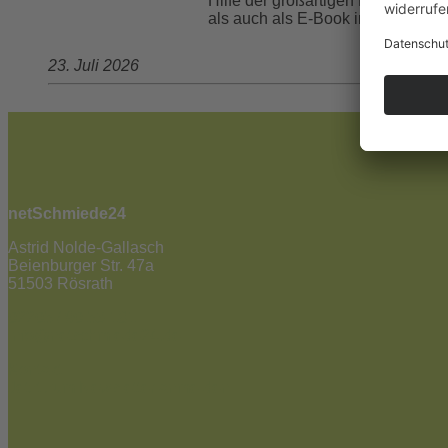
Hilfe der großartigen Kristin Sad
als auch als E-Book in allen gän
23. Juli 2026
netSchmiede24
Astrid Nolde-Gallasch
Beienburger Str. 47a
51503 Rösrath
02205 / 90 53 181
info@netschmiede24.de
Kontakt
Jetzt zum Newsletter anmelden