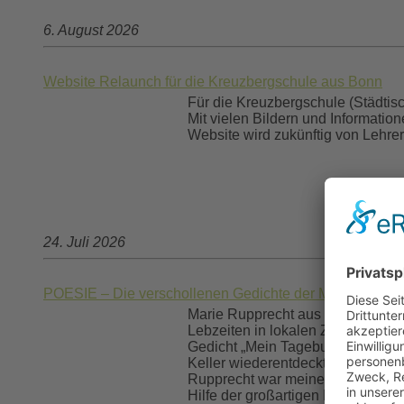
6. August 2026
Website Relaunch für die Kreuzbergschule aus Bonn
Für die Kreuzbergschule (Städtis
Mit vielen Bildern und Informatio
Website wird zukünftig von Lehrer
24. Juli 2026
POESIE – Die verschollenen Gedichte der Marie Ruppre
Marie Rupprecht aus Niederschlesi
Lebzeiten in lokalen Zeitungen ver
Gedicht „Mein Tagebuch“ auch besc
Keller wiederentdeckt wurde. Nun 
Rupprecht war meine Ururgroßtante
Hilfe der großartigen Kristin Sad