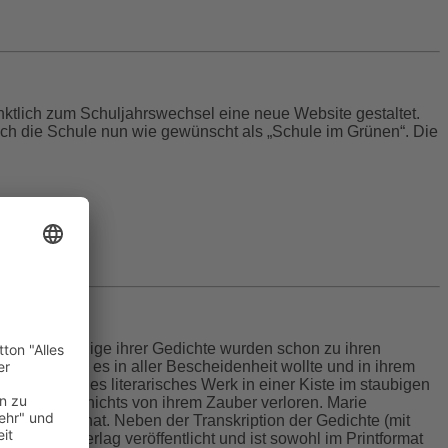
ktlich zum Schuljahrswechsel eine neue Website gestaltet.
sich die Schule nun wie gewünscht als „Schule im Grünen“. Die
hunderts. Einige ihrer Gedichte wurden schon zu ihren
en, so wie sie es in aller Bescheidenheit wollte und in ihrem
geschriebenes literarisches Werk in einer Kiste im staubigen
at bis heute nichts von ihrem Zauber verloren. Marie
öffentlicht hat. Neben der Transkription der Gedichte (mit
Rediroma-Verlag veröffentlicht und ist sowohl im Printformat