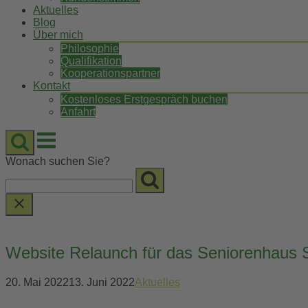
Aktuelles
Blog
Über mich
Philosophie
Qualifikation
Kooperationspartner
Kontakt
Kostenloses Erstgespräch buchen
Anfahrt
Menu
Wonach suchen Sie?
Website Relaunch für das Seniorenhaus St
20. Mai 2022
13. Juni 2022
Aktuelles