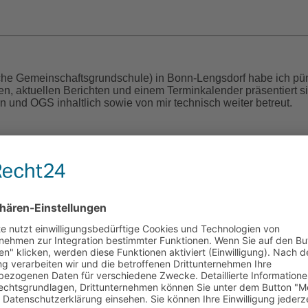
che Gemeinschaftsgrundschule) in Bonn-Lengsdorf habe ich pün
nen, aktuellen Berichten und einem Terminkalender präsentiert 
n und OGS inhaltlich sowie von mir technisch weiter betreut.
cht (1829 – 1900)
en war eine leidenschaftliche, gefühlvolle Poetin des 19. Jahr
öffentlicht. Der Großteil blieb jedoch der Öffentlichkeit verborg
hrieb. Es sollten mehr als 120 Jahre vergehen, bevor ihr hand
soll also endlich ihr Wunsch erfüllt werden. Denn ihre Poesie h
 und ich bin diejenige, die ihr Werk wiederentdeckt und nun ver
iku) habe ich das Cover selbst gestaltet. Das Buch wurde nun im 