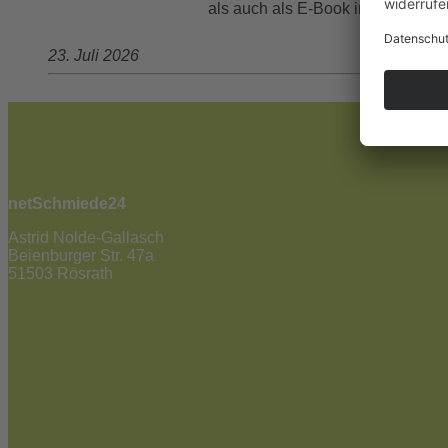
als auch als E-Book in allen gän
23. Juli 2026
netSchmiede24
Astrid Nolde-Gallasch
Beienburger Str. 47a
51503 Rösrath
02205 / 90 53 181
info@netschmiede24.de
Kontakt
Jetzt zum Newsletter anmelden