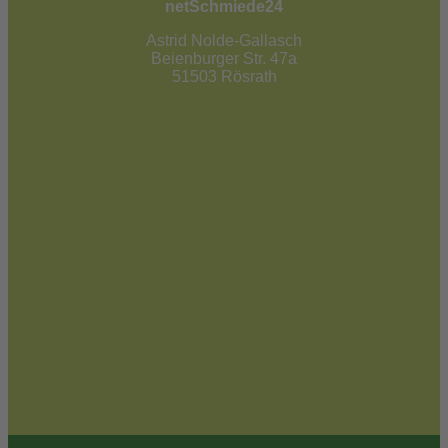
netSchmiede24
Astrid Nolde-Gallasch
Beienburger Str. 47a
51503 Rösrath
02205 / 90 53 181
info@netschmiede24.de
Kontakt
Jetzt zum Newsletter anmelden