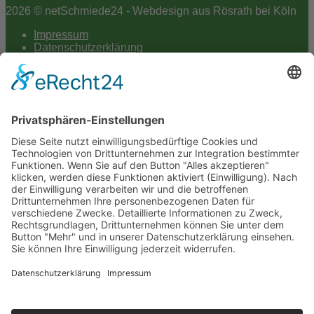
2026 © netSchmiede24 - Webdesign aus Rösrath bei Köln
Impressum
Datenschutzerklärung
Hey AI
Cookie-Einstellungen
Scroll
to
top