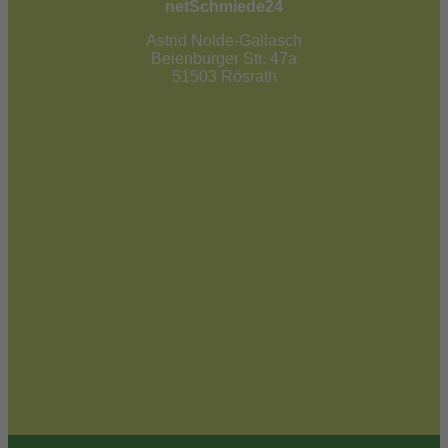
netSchmiede24
Astrid Nolde-Gallasch
Beienburger Str. 47a
51503 Rösrath
02205 / 90 53 181
info@netschmiede24.de
Kontakt
Jetzt zum Newsletter anmelden