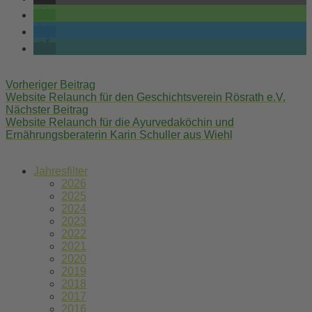
Post
Vorheriger Beitrag
navigation
Website Relaunch für den Geschichtsverein Rösrath e.V.
Nächster Beitrag
Website Relaunch für die Ayurvedaköchin und
Ernährungsberaterin Karin Schuller aus Wiehl
Jahresfilter
2026
2025
2024
2023
2022
2021
2020
2019
2018
2017
2016