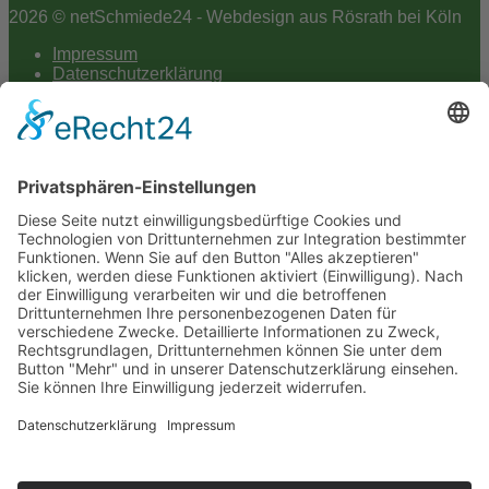
2026 © netSchmiede24 - Webdesign aus Rösrath bei Köln
Impressum
Datenschutzerklärung
Hey AI
Cookie-Einstellungen
Scroll
to
top