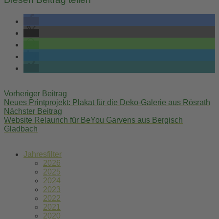
Post
Vorheriger Beitrag
navigation
Neues Printprojekt: Plakat für die Deko-Galerie aus Rösrath
Nächster Beitrag
Website Relaunch für BeYou Garvens aus Bergisch
Gladbach
Jahresfilter
2026
2025
2024
2023
2022
2021
2020