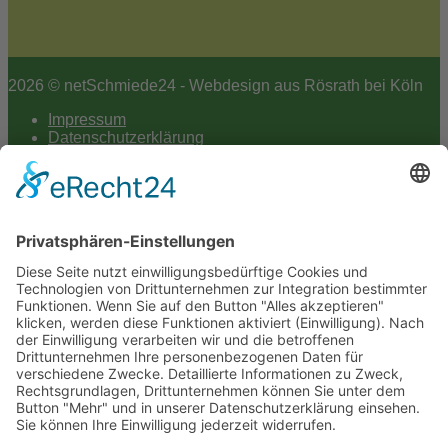
2026 © netSchmiede24 - Webdesign aus Rösrath bei Köln
Impressum
Datenschutzerklärung
Hey AI
Cookie-Einstellungen
Scroll
to
top