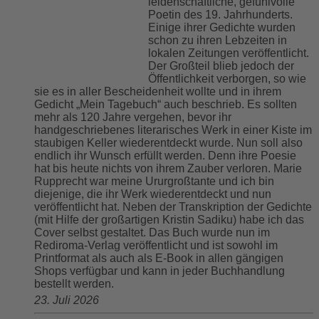
leidenschaftliche, gefühlvolle
Poetin des 19. Jahrhunderts.
Einige ihrer Gedichte wurden
schon zu ihren Lebzeiten in
lokalen Zeitungen veröffentlicht.
Der Großteil blieb jedoch der
Öffentlichkeit verborgen, so wie
sie es in aller Bescheidenheit wollte und in ihrem
Gedicht „Mein Tagebuch“ auch beschrieb. Es sollten
mehr als 120 Jahre vergehen, bevor ihr
handgeschriebenes literarisches Werk in einer Kiste im
staubigen Keller wiederentdeckt wurde. Nun soll also
endlich ihr Wunsch erfüllt werden. Denn ihre Poesie
hat bis heute nichts von ihrem Zauber verloren. Marie
Rupprecht war meine Ururgroßtante und ich bin
diejenige, die ihr Werk wiederentdeckt und nun
veröffentlicht hat. Neben der Transkription der Gedichte
(mit Hilfe der großartigen Kristin Sadiku) habe ich das
Cover selbst gestaltet. Das Buch wurde nun im
Rediroma-Verlag veröffentlicht und ist sowohl im
Printformat als auch als E-Book in allen gängigen
Shops verfügbar und kann in jeder Buchhandlung
bestellt werden.
23. Juli 2026