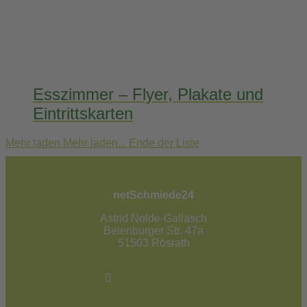
Esszimmer – Flyer, Plakate und
Eintrittskarten
Mehr laden
Mehr laden...
Ende der Liste
netSchmiede24
Astrid Nolde-Gallasch
Beienburger Str. 47a
51503 Rösrath
02205 / 90 53 181
info@netschmiede24.de