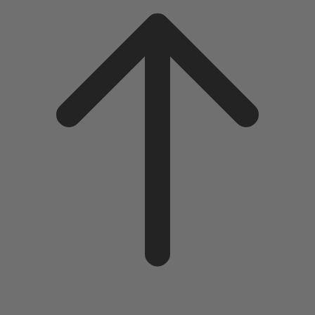
to
top