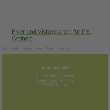
Flyer und Visitenkarten für PS.
Weinert
Mehr laden
Mehr laden...
Ende der Liste
netSchmiede24
Astrid Nolde-Gallasch
Beienburger Str. 47a
51503 Rösrath
02205 / 90 53 181
info@netschmiede24.de
Kontakt