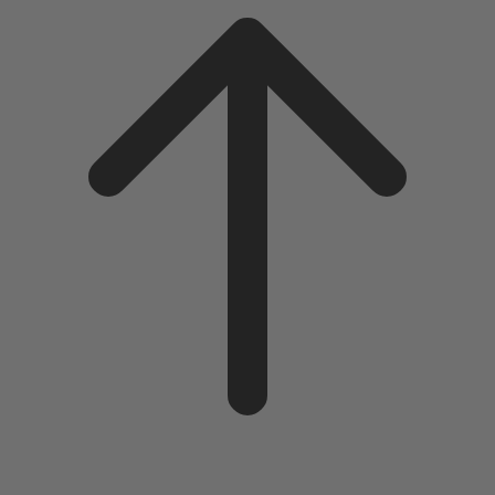
to
top