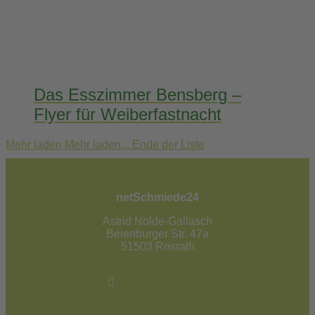
Das Esszimmer Bensberg –
Flyer für Weiberfastnacht
Mehr laden
Mehr laden...
Ende der Liste
netSchmiede24
Astrid Nolde-Gallasch
Beienburger Str. 47a
51503 Rösrath
02205 / 90 53 181
info@netschmiede24.de