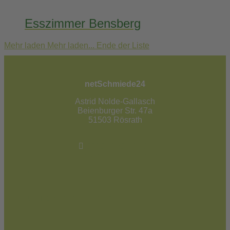
Esszimmer Bensberg
Mehr laden
Mehr laden...
Ende der Liste
netSchmiede24
Astrid Nolde-Gallasch
Beienburger Str. 47a
51503 Rösrath
02205 / 90 53 181
info@netschmiede24.de
Kontakt
Jetzt zum Newsletter anmelden