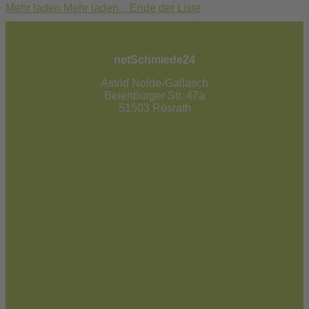
Mehr laden
Mehr laden...
Ende der Liste
netSchmiede24
Astrid Nolde-Gallasch
Beienburger Str. 47a
51503 Rösrath
02205 / 90 53 181
info@netschmiede24.de
Kontakt
Jetzt zum Newsletter anmelden