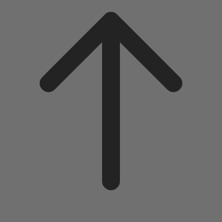
to
top