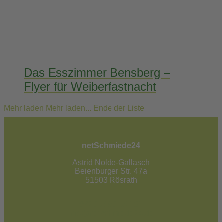
Das Esszimmer Bensberg –
Flyer für Weiberfastnacht
Mehr laden
Mehr laden...
Ende der Liste
netSchmiede24
Astrid Nolde-Gallasch
Beienburger Str. 47a
51503 Rösrath
02205 / 90 53 181
info@netschmiede24.de