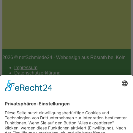
2026 © netSchmiede24 - Webdesign aus Rösrath bei Köln
Impressum
Datenschutzerklärung
Hey AI
Cookie-Einstellungen
Scroll
to
top