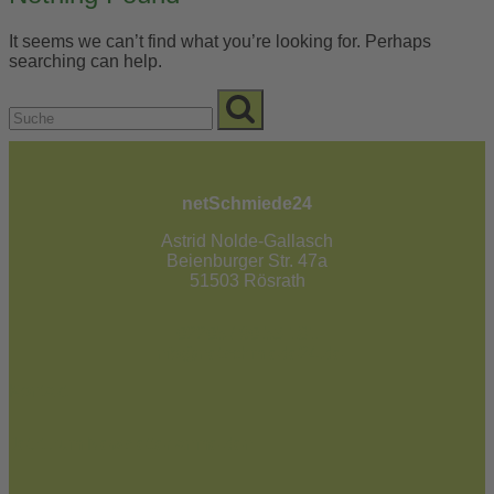
It seems we can’t find what you’re looking for. Perhaps
searching can help.
netSchmiede24
Astrid Nolde-Gallasch
Beienburger Str. 47a
51503 Rösrath
02205 / 90 53 181
info@netschmiede24.de
Kontakt
Jetzt zum Newsletter anmelden