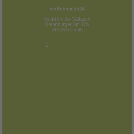
netSchmiede24
Astrid Nolde-Gallasch
Beienburger Str. 47a
51503 Rösrath
02205 / 90 53 181
info@netschmiede24.de
Kontakt
Jetzt zum Newsletter anmelden