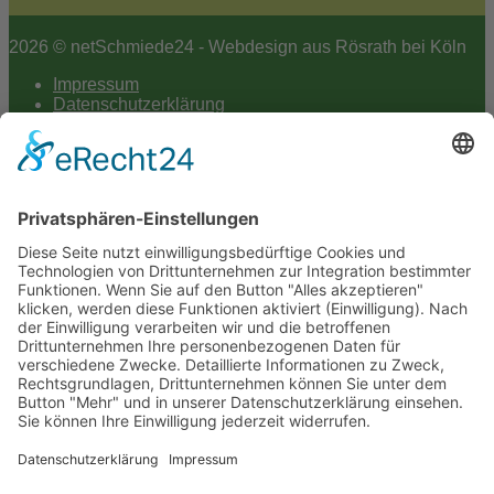
2026 © netSchmiede24 - Webdesign aus Rösrath bei Köln
Impressum
Datenschutzerklärung
Hey AI
Cookie-Einstellungen
Scroll
to
top