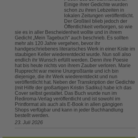
Einige ihrer Gedichte wurden
schon zu ihren Lebzeiten in
lokalen Zeitungen veröffentlicht.
Der Großteil blieb jedoch der
Öffentlichkeit verborgen, so wie
sie es in aller Bescheidenheit wollte und in ihrem
Gedicht „Mein Tagebuch“ auch beschrieb. Es sollten
mehr als 120 Jahre vergehen, bevor ihr
handgeschriebenes literarisches Werk in einer Kiste im
staubigen Keller wiederentdeckt wurde. Nun soll also
endlich ihr Wunsch erfüllt werden. Denn ihre Poesie
hat bis heute nichts von ihrem Zauber verloren. Marie
Rupprecht war meine Ururgroßtante und ich bin
diejenige, die ihr Werk wiederentdeckt und nun
veröffentlicht hat. Neben der Transkription der Gedichte
(mit Hilfe der großartigen Kristin Sadiku) habe ich das
Cover selbst gestaltet. Das Buch wurde nun im
Rediroma-Verlag veröffentlicht und ist sowohl im
Printformat als auch als E-Book in allen gängigen
Shops verfügbar und kann in jeder Buchhandlung
bestellt werden.
23. Juli 2026