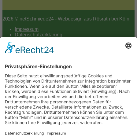
2026 © netSchmiede24 - Webdesign aus Rösrath bei Köln
Impressum
Datenschutzerklärung
Hey AI
Cookie-Einstellungen
Scroll
to
top