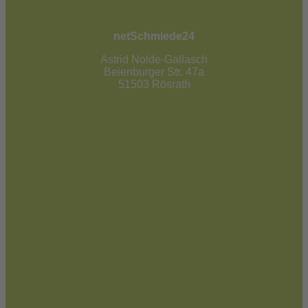
netSchmiede24
Astrid Nolde-Gallasch
Beienburger Str. 47a
51503 Rösrath
02205 / 90 53 181
info@netschmiede24.de
Kontakt
Jetzt zum Newsletter anmelden