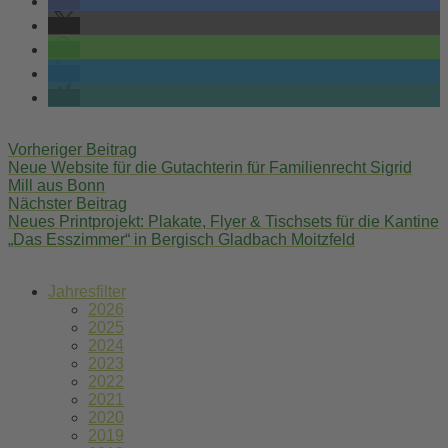
Post
Vorheriger Beitrag
navigation
Neue Website für die Gutachterin für Familienrecht Sigrid
Mill aus Bonn
Nächster Beitrag
Neues Printprojekt: Plakate, Flyer & Tischsets für die Kantine
„Das Esszimmer“ in Bergisch Gladbach Moitzfeld
Jahresfilter
2026
2025
2024
2023
2022
2021
2020
2019