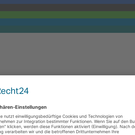
en + Logistik GmbH aus Hennef
gisch Gladbach