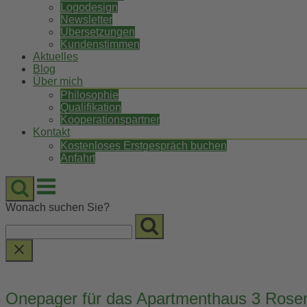
Logodesign
Newsletter
Übersetzungen
Kundenstimmen
Aktuelles
Blog
Über mich
Philosophie
Qualifikation
Kooperationspartner
Kontakt
Kostenloses Erstgespräch buchen
Anfahrt
Menu
Wonach suchen Sie?
Onepager für das Apartmenthaus 3 Rosen