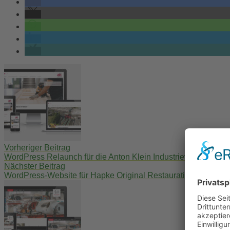
Post
navigation
Vorheriger Beitrag
WordPress Relaunch für die Anton Klein Industrieverpackung
Nächster Beitrag
WordPress-Website für Hapke Original Restauration aus Ber