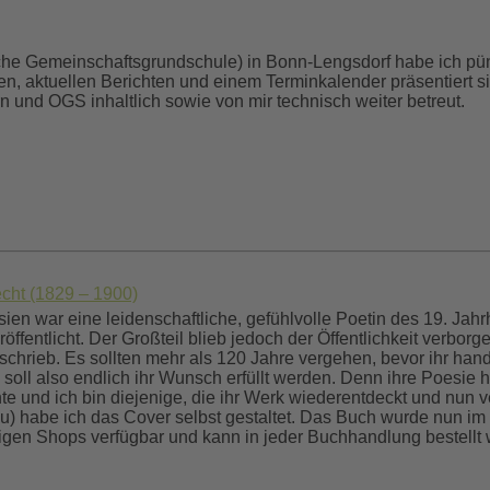
che Gemeinschaftsgrundschule) in Bonn-Lengsdorf habe ich pün
nen, aktuellen Berichten und einem Terminkalender präsentiert 
n und OGS inhaltlich sowie von mir technisch weiter betreut.
cht (1829 – 1900)
en war eine leidenschaftliche, gefühlvolle Poetin des 19. Jahr
öffentlicht. Der Großteil blieb jedoch der Öffentlichkeit verborg
hrieb. Es sollten mehr als 120 Jahre vergehen, bevor ihr hand
soll also endlich ihr Wunsch erfüllt werden. Denn ihre Poesie h
 und ich bin diejenige, die ihr Werk wiederentdeckt und nun ver
iku) habe ich das Cover selbst gestaltet. Das Buch wurde nun im 
gigen Shops verfügbar und kann in jeder Buchhandlung bestellt