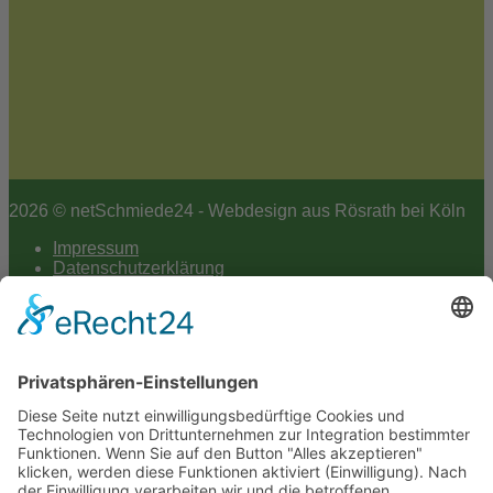
2026 © netSchmiede24 - Webdesign aus Rösrath bei Köln
Impressum
Datenschutzerklärung
Hey AI
Cookie-Einstellungen
Scroll
to
top