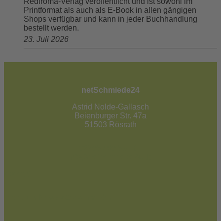
Rediroma-Verlag veröffentlicht und ist sowohl im
Printformat als auch als E-Book in allen gängigen
Shops verfügbar und kann in jeder Buchhandlung
bestellt werden.
23. Juli 2026
netSchmiede24
Astrid Nolde-Gallasch
Beienburger Str. 47a
51503 Rösrath
02205 / 90 53 181
info@netschmiede24.de
Kontakt
Jetzt zum Newsletter anmelden