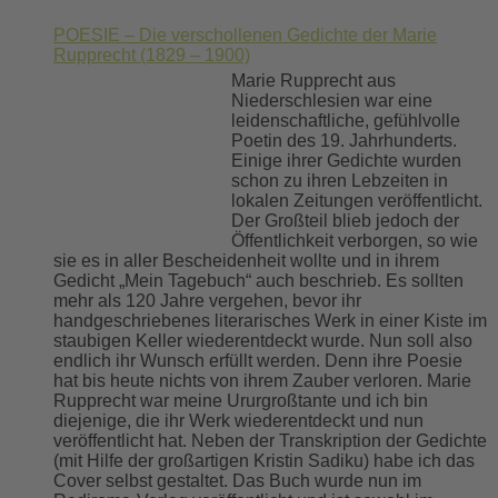
POESIE – Die verschollenen Gedichte der Marie
Rupprecht (1829 – 1900)
Marie Rupprecht aus
Niederschlesien war eine
leidenschaftliche, gefühlvolle
Poetin des 19. Jahrhunderts.
Einige ihrer Gedichte wurden
schon zu ihren Lebzeiten in
lokalen Zeitungen veröffentlicht.
Der Großteil blieb jedoch der
Öffentlichkeit verborgen, so wie
sie es in aller Bescheidenheit wollte und in ihrem
Gedicht „Mein Tagebuch“ auch beschrieb. Es sollten
mehr als 120 Jahre vergehen, bevor ihr
handgeschriebenes literarisches Werk in einer Kiste im
staubigen Keller wiederentdeckt wurde. Nun soll also
endlich ihr Wunsch erfüllt werden. Denn ihre Poesie
hat bis heute nichts von ihrem Zauber verloren. Marie
Rupprecht war meine Ururgroßtante und ich bin
diejenige, die ihr Werk wiederentdeckt und nun
veröffentlicht hat. Neben der Transkription der Gedichte
(mit Hilfe der großartigen Kristin Sadiku) habe ich das
Cover selbst gestaltet. Das Buch wurde nun im